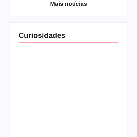
Mais notícias
Curiosidades
Top 10: capas
Top 10: bandas com
semelhantes
nomes semelhantes