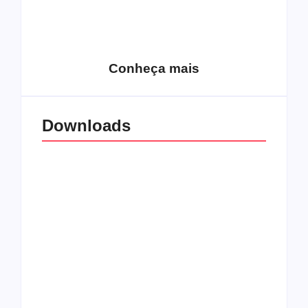
15 relatos de
roqueiros brasileiros
que aceitaram a
Top 10: Web rádios
Jesus
de rock cristão
Conheça mais
Downloads
All Things Christian
Transboard
Extreme Metal:
disponibiliza novo
Volume 2
álbum para download