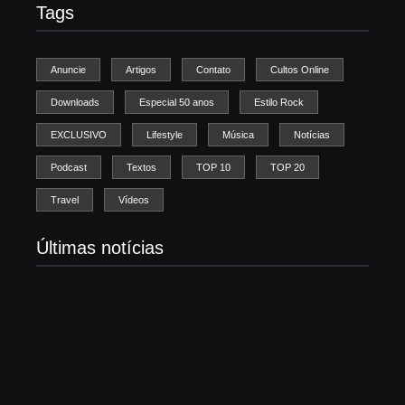
Tags
Anuncie
Artigos
Contato
Cultos Online
Downloads
Especial 50 anos
Estilo Rock
EXCLUSIVO
Lifestyle
Música
Notícias
Podcast
Textos
TOP 10
TOP 20
Travel
Vídeos
Últimas notícias