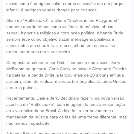
assim como é perigoso soltar cobras cascavéis em um parque
infantil, é perigoso vender drogas para crianças.
Além de “Rattlesnake”, o álbum “Snakes in the Playground”
também aborda temas como violência doméstica, abuso
sexual, hipocrisia religiosa e corrupção política. A banda Bride
sempre teve como objetivo trazer mensagens positivas e
conscientes em suas letras, e esse álbum em especial se
tornou um marco em sua carreira.
Composta atualmente por Dale Thompson nos vocais, Jerry
McBroom na guitarra, Chris Curry no baixo e Alexandre Oliveira
na bateria, a banda Bride já lançou mais de 20 álbuns em sua
carreira, além de realizar diversas turnês pelos Estados Unidos
e outros países.
Recentemente, Dale e Jerry decidiram fazer uma nova versão
acústica de “Rattlesnake”, com imagens de uma apresentação
ao vivo realizada no Brasil. A ideia foi trazer novamente a
mensagem da música para os fãs de uma forma diferente, mas
não menos impactante.
A banda Bride é um exemplo de como a música pode ser