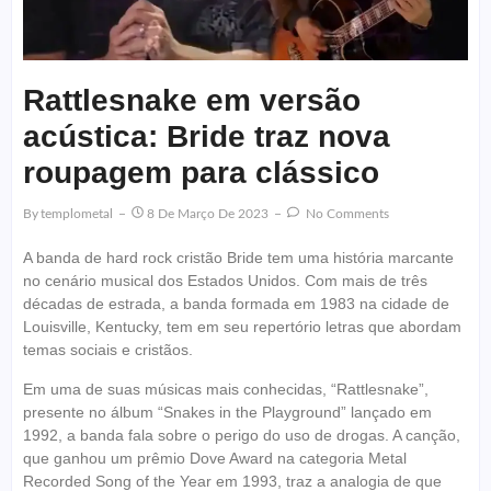
Rattlesnake em versão
acústica: Bride traz nova
roupagem para clássico
By
Templometal
8 De Março De 2023
No Comments
A banda de hard rock cristão Bride tem uma história marcante
no cenário musical dos Estados Unidos. Com mais de três
décadas de estrada, a banda formada em 1983 na cidade de
Louisville, Kentucky, tem em seu repertório letras que abordam
temas sociais e cristãos.
Em uma de suas músicas mais conhecidas, “Rattlesnake”,
presente no álbum “Snakes in the Playground” lançado em
1992, a banda fala sobre o perigo do uso de drogas. A canção,
que ganhou um prêmio Dove Award na categoria Metal
Recorded Song of the Year em 1993, traz a analogia de que