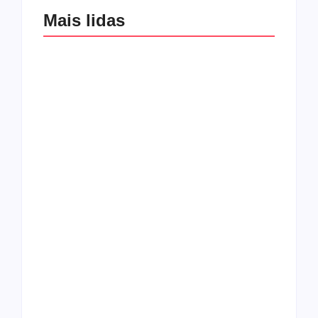
Mais lidas
Os 10 guitarristas do
CMF completa 30
Katsbarnea
anos em 2019
Entrevista com o
guitarrista Wagner
Conheça a banda
Gracciano
Petrus 7