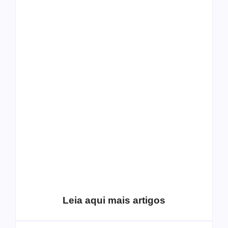
O mundo corrompido
está te calando?
O hardcore da Right
Você está negando a
Vision em missão
Cristo.
Como o
pentecostalismo
alcançou os
excluídos na década
Você está produzindo
de 70
fruto do Espírito?
Leia aqui mais artigos