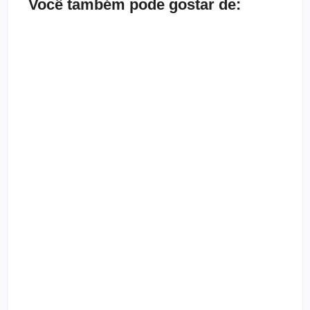
Você também pode gostar de:
Bate-papo inbox com a banda Herd
By
Melqui Oliveira
Depoimento de ex-gótica que quase morreu
By
Templometal
Entrevista com a banda Nardo
By
Templometal
Vocalista do Slayer fala sobre fé e sua relação com o
cristianismo