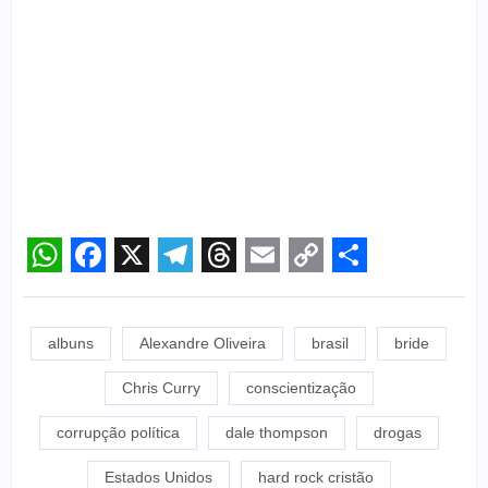
WhatsApp
Facebook
X
Telegram
Threads
Email
Copy
Share
Link
albuns
Alexandre Oliveira
brasil
bride
Chris Curry
conscientização
corrupção política
dale thompson
drogas
Estados Unidos
hard rock cristão