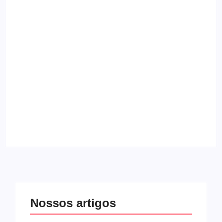
By
Melqui Oliveira
“Clip Gospel” entrevista vocalista do Skillet
By
Melqui Oliveira
Entrevista com o guitarrista Edi Roque
By
Melqui Oliveira
Nossos artigos