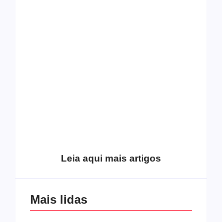
O mundo corrompido
está te calando?
O hardcore da Right
Você está negando a
Vision em missão
Cristo.
Como o
pentecostalismo
alcançou os
excluídos na década
Você está produzindo
de 70
fruto do Espírito?
Leia aqui mais artigos
Mais lidas