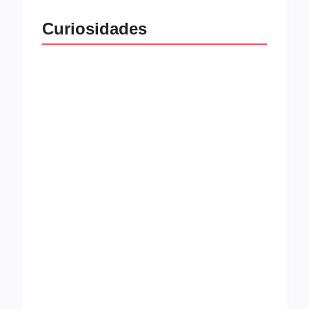
Curiosidades
Top 10: capas
Top 10: bandas com
semelhantes
nomes semelhantes
15 relatos de
roqueiros brasileiros
que aceitaram a
Top 10: Web rádios
Jesus
de rock cristão