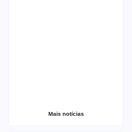
Os 10 guitarristas do
CMF completa 30
Katsbarnea
anos em 2019
Entrevista com o
guitarrista Wagner
Conheça a banda
Gracciano
Petrus 7
Mais notícias