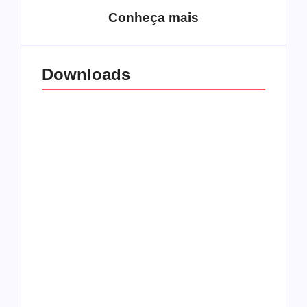
Conheça mais
Downloads
All Things Christian
Transboard
Extreme Metal:
disponibiliza novo
Volume 2
álbum para download