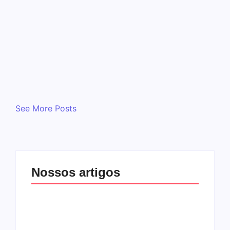
Sweet, postou em suas redes sociais uma
mensagem em inglês sobre o verdadeiro
significado da Páscoa. Ele afirma que a vida
é um presente de Deus e que Ele nos
enviou um outro presente para que
possamos ter a vida…
Read More
See More Posts
Nossos artigos