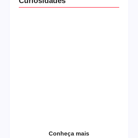
Curiosidades
Top 10: capas
Top 10: bandas com
semelhantes
nomes semelhantes
15 relatos de
roqueiros brasileiros
que aceitaram a
Top 10: Web rádios
Jesus
de rock cristão
Conheça mais