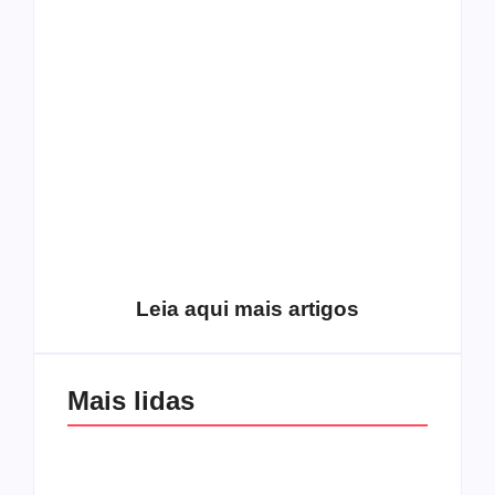
O mundo corrompido
está te calando?
O hardcore da Right
Você está negando a
Vision em missão
Cristo.
Como o
pentecostalismo
alcançou os
excluídos na década
Você está produzindo
de 70
fruto do Espírito?
Leia aqui mais artigos
Mais lidas