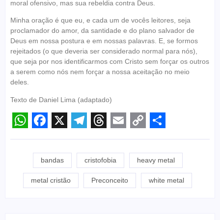
moral ofensivo, mas sua rebeldia contra Deus.
Minha oração é que eu, e cada um de vocês leitores, seja
proclamador do amor, da santidade e do plano salvador de
Deus em nossa postura e em nossas palavras. E, se formos
rejeitados (o que deveria ser considerado normal para nós),
que seja por nos identificarmos com Cristo sem forçar os outros
a serem como nós nem forçar a nossa aceitação no meio
deles.
Texto de Daniel Lima (adaptado)
WhatsApp
Facebook
X
Telegram
Threads
Email
Copy
Share
Link
bandas
cristofobia
heavy metal
metal cristão
Preconceito
white metal