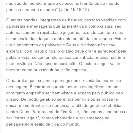
não são do mundo, mas eu os escolhi, tirando-os do mundo;
por isso o mundo os odeia” (João 15.18-19).
Quantas bandas, integrantes de bandas, pessoas vestidas com
camisetas e mensagens que as identificam como cristãs, são
automaticamente rejeitadas e julgadas, fazendo com que elas
sejam excluídas daquele ambiente ou até das amizades. Este é
um cumprimento da palavra de Deus e o cristão não deve
enxergar com maus olhos, o cristão deve orar e agradecer pela
palavra estar se cumprindo na sua caminhada, muitos não tem
este privilégio. Não busque aceitação. O texto a seguir vai te
mostrar como prosseguir na visão espiritual.
O natural é que, sejamos perseguidos e rejeitados por nossa
mensagem. É estranho quando setores evangélicos tentam
com tanto empenho ser bem-vistos e aceitos pelo público não
cristão. De modo geral, só seremos bem-vistos se nossa fé
deixar de confrontar, de denunciar a atitude geral de rebeldia
contra Deus. Parafraseando Tim Keller, não somos chamados a
ser “caras legais”, somos chamados a ser ameaças ao
pensamento e estilo de vida do mundo.