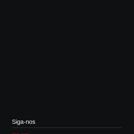
Globo “impulsiona” outro rock cristão, onde bandas
dizem “não querer evangelizar ninguém”
3 de agosto de 2026
Enok lança “álbum tributo” em homenagem ao
legado de Larry Norman
3 de agosto de 2026
Siga-nos