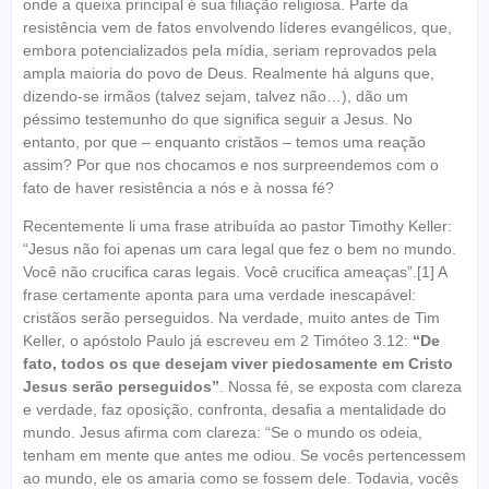
onde a queixa principal é sua filiação religiosa. Parte da
resistência vem de fatos envolvendo líderes evangélicos, que,
embora potencializados pela mídia, seriam reprovados pela
ampla maioria do povo de Deus. Realmente há alguns que,
dizendo-se irmãos (talvez sejam, talvez não…), dão um
péssimo testemunho do que significa seguir a Jesus. No
entanto, por que – enquanto cristãos – temos uma reação
assim? Por que nos chocamos e nos surpreendemos com o
fato de haver resistência a nós e à nossa fé?
Recentemente li uma frase atribuída ao pastor Timothy Keller:
“Jesus não foi apenas um cara legal que fez o bem no mundo.
Você não crucifica caras legais. Você crucifica ameaças”.[1] A
frase certamente aponta para uma verdade inescapável:
cristãos serão perseguidos. Na verdade, muito antes de Tim
Keller, o apóstolo Paulo já escreveu em 2 Timóteo 3.12:
“De
fato, todos os que desejam viver piedosamente em Cristo
Jesus serão perseguidos”
. Nossa fé, se exposta com clareza
e verdade, faz oposição, confronta, desafia a mentalidade do
mundo. Jesus afirma com clareza: “Se o mundo os odeia,
tenham em mente que antes me odiou. Se vocês pertencessem
ao mundo, ele os amaria como se fossem dele. Todavia, vocês