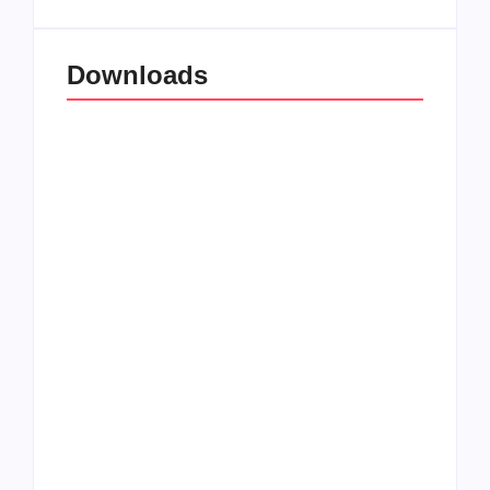
Downloads
All Things Christian
Transboard
Extreme Metal:
disponibiliza novo
Volume 2
álbum para download
Coletânea Christian
Christian Deathcore