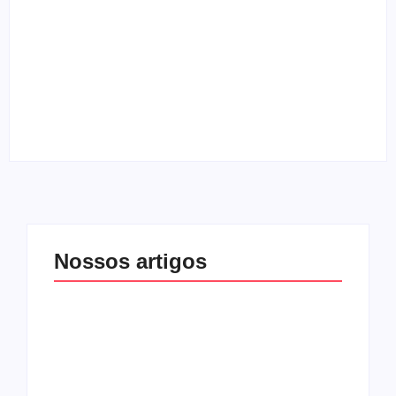
By
Melqui Oliveira
Entrevista com o guitarrista Edi Roque
By
Melqui Oliveira
Nossos artigos