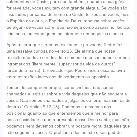
sofrimentos de Cristo, para que também, quando a sua glória
for revelada, vocês exultem com grande alegria. Se vocês são
insultados por causa do nome de Cristo, felizes são vocês, pois
o Espírito da glória, o Espírito de Deus, repousa sobre vocês.
Se algum de vocês sofre, que não seja como assassino, ladrão,
criminoso, ou como quem se intromete em negócios alheios.
Após reiterar que seremos rejeitados e provados, Pedro faz
uma ressalva curiosa no verso 15. Ele afirma que nossa
rejeição não deve ser devido a crimes e ofensas ou por sermos
intrometidos (literalmente “supervisor da vida de outros”
forçando a barra). É revelador que Pedro inclua essa palavra
entre as razões indevidas de sofrimento ou oposição.
Temos de compreender que, como cristãos, não somos
chamados a legislar sobre a vida daqueles que não seguem a
Jesus. Não somos chamados a julgar os de fora, mas sim os de
dentro (1Coríntios 5.12-13). Podemos e devemos nos
posicionar quanto ao que entendemos que é melhor para
nossa sociedade e que representa nosso Deus santo, mas não
podemos nem devemos cobrar um postura moral daqueles que
não seguem a Jesus. O problema destes não é seu padrão