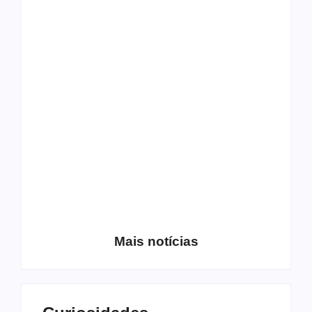
Os 10 guitarristas do
CMF completa 30
Katsbarnea
anos em 2019
Entrevista com o
guitarrista Wagner
Conheça a banda
Gracciano
Petrus 7
Mais notícias