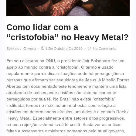
Como lidar com a
“cristofobia” no Heavy Metal?
By
Melqui Oliveira
1 De Outubro De 2020
No Comments
Em seu discurso na ONU, o presidente Jair Bolsonaro fez um
apelo ao mundo contra a “cristofobia”. O termo é usado
popularmente para indicar situações onde há perseguições a
pessoas que afirmam ser seguidoras de Jesus. A Missão Portas
Abertas tem documentado este fenômeno e mantém uma lista
atualizada de países onde cristãos são sistematicamente
perseguidos por sua fé. No Brasil não existe “cristofobia”
instituída; temos no máximo um mal-estar com relação a
cristãos em determinados círculos, um deles é o cenário Rock /
Heavy Metal. Especialmente entre setores ditos progressivos,
há uma rejeição sistemática à fé cristã. Basta ver as críticas
feitas a assessores e ministros nomeados pelo atual governo,