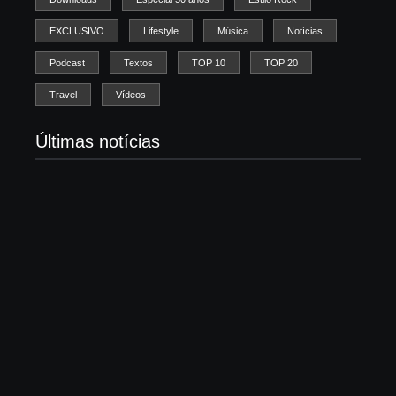
EXCLUSIVO
Lifestyle
Música
Notícias
Podcast
Textos
TOP 10
TOP 20
Travel
Vídeos
Últimas notícias
Morre Björn Stigsson, fundador do Leviticus e
pioneiro do metal cristão sueco