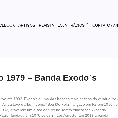
CEBOOK
ARTIGOS
REVISTA
LOJA
RÁDIOS
CONTATO / A
o 1979 – Banda Exodo´s
va até 1992. Exodo’s é uma das bandas mais antigas do cenário roc
. Ainda teve o álbum demo “Sou tão Feliz” lançado em K7 em 1980 no
 1992, gravando um disco ao vivo no Teatro Amazonas. A banda
Paulo, fundada em 1970 pelos irmãos Agreste. Em 2019 a banda