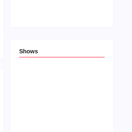
Top 10: Lojas cristãs na Unblack Friday
27 de novembro de 2019
Shows
Porão das Tribos reúne bandas de rock e
rap em Lauro de Freitas