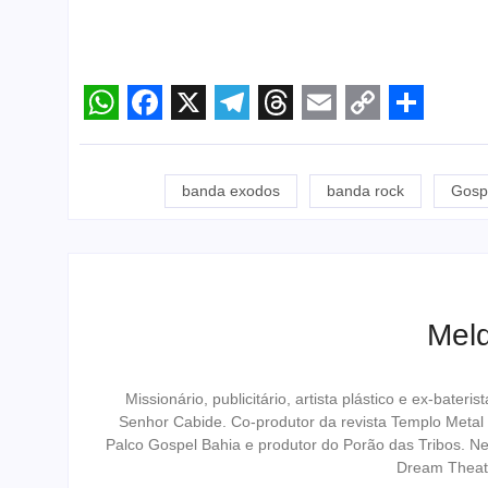
WhatsApp
Facebook
X
Telegram
Threads
Email
Copy
Share
Link
banda exodos
banda rock
Gosp
Melq
Missionário, publicitário, artista plástico e ex-bat
Senhor Cabide. Co-produtor da revista Templo Metal
Palco Gospel Bahia e produtor do Porão das Tribos. N
Dream Theat