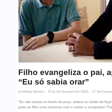
Filho evangeliza o pai, 
“Eu só sabia orar”
By
Melqui Oliveira
26 De Fevereiro De 2020
No Comme
“Eu não estava no fundo do poço, estava no fundo da foça”
junto ao filho uma conversa com o cantor e compositor Tha