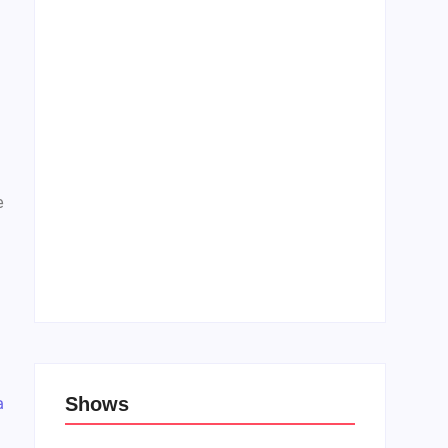
Top 10: Filmes sobre rock/metal cristão
21 de janeiro de 2020
e
Top 10: Lojas cristãs na Unblack Friday
27 de novembro de 2019
a
Shows