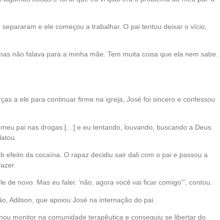
epararam e ele começou a trabalhar. O pai tentou deixar o vício,
, mas não falava para a minha mãe. Tem muita coisa que ela nem sabe.
as a ele para continuar firme na igreja, José foi sincero e confessou
meu pai nas drogas […] e eu tentando, louvando, buscando a Deus.
latou.
b efeito da cocaína. O rapaz decidiu sair dali com o pai e passou a
azer.
le de novo. Mas eu falei: ‘não, agora você vai ficar comigo'”, contou.
ão, Adilson, que apoiou José na internação do pai.
rnou monitor na comunidade terapêutica e conseguiu se libertar do