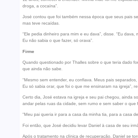
droga, a cocaína”.
José contou que foi também nessa época que seus pais se s
mas teve recaídas.
“Ele pedia dinheiro para mim e eu dava”, disse. “Eu dava
Eu não sabia o que fazer, só orava”.
Firme
Quando questionado por Thalles sobre o que teria dado forç
que ainda não sabe.
“Mesmo sem entender, eu confiava. Meus pais separados, 
Eu só sabia orar, que foi o que me ensinaram na igreja”, re
Certo dia, José estava na igreja e seu pai chegou, ainda so
andar pelas ruas da cidade, sem rumo e sem saber o que f
“Meu pai queria ir para a casa da minha tia, para a casa de
Foi então, que José decidiu levar Daniel à casa de seu irm
Após o tratamento na clínica de recuperação, Daniel se to