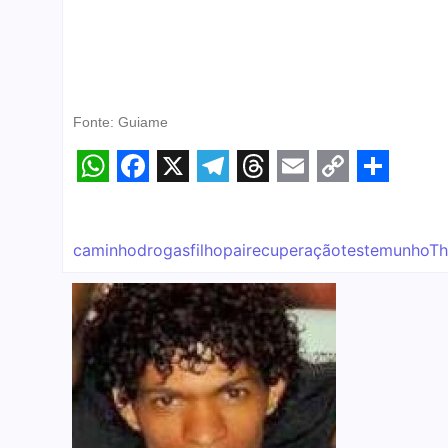
Fonte: Guiame
WhatsApp
Facebook
X
Telegram
Threads
Email
Copy
Share
Link
caminho
drogas
filho
pai
recuperação
testemunho
Th