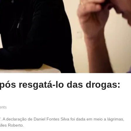
após resgatá-lo das drogas:
nts
. A declaração de Daniel Fontes Silva foi dada em meio a lágrimas,
lles Roberto.