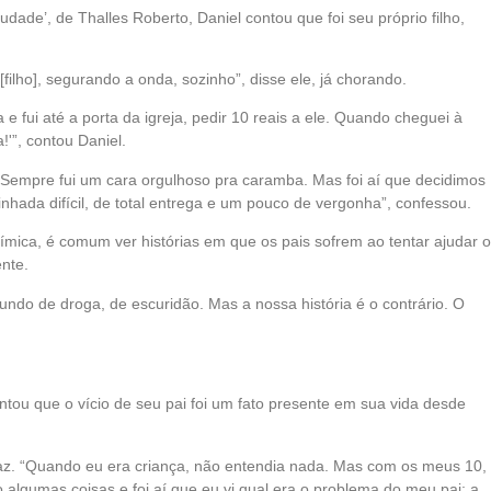
ade’, de Thalles Roberto, Daniel contou que foi seu próprio filho,
ilho], segurando a onda, sozinho”, disse ele, já chorando.
 e fui até a porta da igreja, pedir 10 reais a ele. Quando cheguei à
!'”, contou Daniel.
’. Sempre fui um cara orgulhoso pra caramba. Mas foi aí que decidimos
hada difícil, de total entrega e um pouco de vergonha”, confessou.
ica, é comum ver histórias em que os pais sofrem ao tentar ajudar o
ente.
undo de droga, de escuridão. Mas a nossa história é o contrário. O
ontou que o vício de seu pai foi um fato presente em sua vida desde
az. “Quando eu era criança, não entendia nada. Mas com os meus 10,
algumas coisas e foi aí que eu vi qual era o problema do meu pai: a