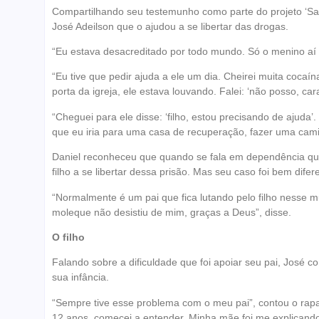
Compartilhando seu testemunho como parte do projeto ‘Saud
José Adeilson que o ajudou a se libertar das drogas.
“Eu estava desacreditado por todo mundo. Só o menino aí [f
“Eu tive que pedir ajuda a ele um dia. Cheirei muita cocaína
porta da igreja, ele estava louvando. Falei: ‘não posso, cara
“Cheguei para ele disse: ‘filho, estou precisando de ajuda
que eu iria para uma casa de recuperação, fazer uma camin
Daniel reconheceu que quando se fala em dependência quím
filho a se libertar dessa prisão. Mas seu caso foi bem difer
“Normalmente é um pai que fica lutando pelo filho nesse m
moleque não desistiu de mim, graças a Deus”, disse.
O filho
Falando sobre a dificuldade que foi apoiar seu pai, José c
sua infância.
“Sempre tive esse problema com o meu pai”, contou o rap
12 anos, comecei a entender. Minha mãe foi me explicando 