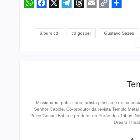
WhatsApp
Facebook
X
Telegram
Threads
Email
Copy
Share
Link
álbum cd
cd gospel
Gustavo Sazes
Te
Missionário, publicitário, artista plástico e ex-bat
Senhor Cabide. Co-produtor da revista Templo Metal
Palco Gospel Bahia e produtor do Porão das Tribos. N
Dream Theat