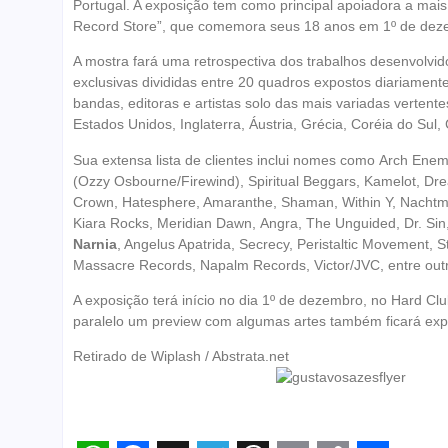
Portugal. A exposição tem como principal apoiadora a mais a
Record Store”, que comemora seus 18 anos em 1º de deze
A mostra fará uma retrospectiva dos trabalhos desenvolvi
exclusivas divididas entre 20 quadros expostos diariamente
bandas, editoras e artistas solo das mais variadas vertente
Estados Unidos, Inglaterra, Áustria, Grécia, Coréia do Sul
Sua extensa lista de clientes inclui nomes como Arch Ene
(Ozzy Osbourne/Firewind), Spiritual Beggars, Kamelot, Drea
Crown, Hatesphere, Amaranthe, Shaman, Within Y, Nachtmah
Kiara Rocks, Meridian Dawn, Angra, The Unguided, Dr. Sin,
Narnia
, Angelus Apatrida, Secrecy, Peristaltic Movement, 
Massacre Records, Napalm Records, Victor/JVC, entre out
A exposição terá início no dia 1º de dezembro, no Hard C
paralelo um preview com algumas artes também ficará ex
Retirado de Wiplash / Abstrata.net