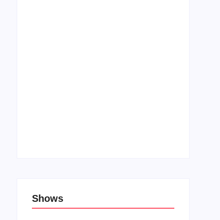
Top 10: Filmes sobre rock/metal cristão
21 de janeiro de 2020
Top 10: Lojas cristãs na Unblack Friday
27 de novembro de 2019
Shows