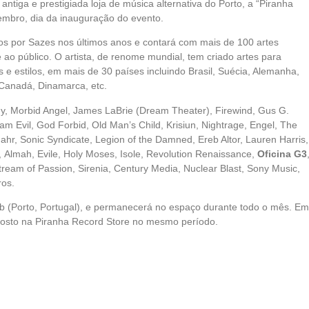
ntiga e prestigiada loja de música alternativa do Porto, a “Piranha
mbro, dia da inauguração do evento.
dos por Sazes nos últimos anos e contará com mais de 100 artes
 ao público. O artista, de renome mundial, tem criado artes para
s e estilos, em mais de 30 países incluindo Brasil, Suécia, Alemanha,
, Canadá, Dinamarca, etc.
my, Morbid Angel, James LaBrie (Dream Theater), Firewind, Gus G.
m Evil, God Forbid, Old Man’s Child, Krisiun, Nightrage, Engel, The
r, Sonic Syndicate, Legion of the Damned, Ereb Altor, Lauren Harris,
 Almah, Evile, Holy Moses, Isole, Revolution Renaissance,
Oficina G3
Stream of Passion, Sirenia, Century Media, Nuclear Blast, Sony Music,
ros.
lub (Porto, Portugal), e permanecerá no espaço durante todo o mês. Em
posto na Piranha Record Store no mesmo período.