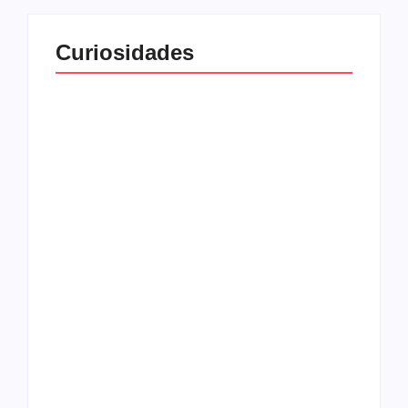
Curiosidades
Top 10: capas
Top 10: bandas com
semelhantes
nomes semelhantes
15 relatos de
roqueiros brasileiros
que aceitaram a
Top 10: Web rádios
Jesus
de rock cristão