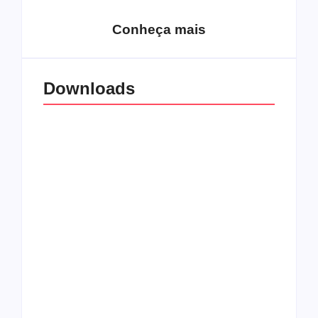
Conheça mais
Downloads
All Things Christian
Transboard
Extreme Metal:
disponibiliza novo
Volume 2
álbum para download