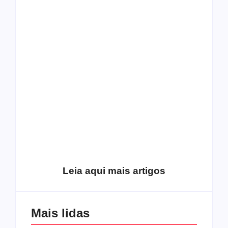
O mundo corrompido
está te calando?
O hardcore da Right
Você está negando a
Vision em missão
Cristo.
Como o
pentecostalismo
alcançou os
excluídos na década
Você está produzindo
de 70
fruto do Espírito?
Leia aqui mais artigos
Mais lidas