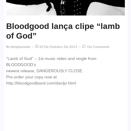
Bloodgood lança clipe “lamb
of God”
By
Templometal
20 De Outubro De 2013
No Comments
“Lamb of God” – 1st music video and single from
BLOODGOOD’s
newest release, DANGEROUSLY CLOSE.
Pre-order your copy now at
http://bloodgoodband.com/daclpr.html