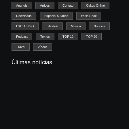
Anuncie
Artigos
Contato
Cultos Online
Downloads
Especial 50 anos
Estilo Rock
EXCLUSIVO
Lifestyle
Música
Notícias
Podcast
Textos
TOP 10
TOP 20
Travel
Vídeos
Últimas notícias