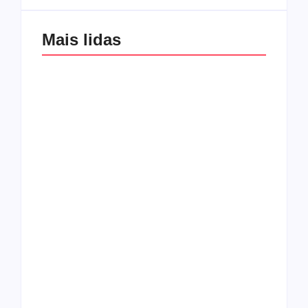
Mais lidas
Os 10 guitarristas do
CMF completa 30
Katsbarnea
anos em 2019
Entrevista com o
guitarrista Wagner
Conheça a banda
Gracciano
Petrus 7