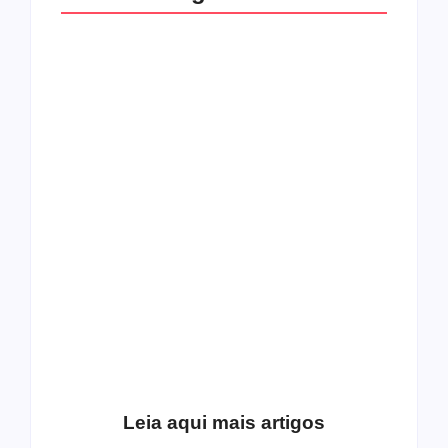
O mundo corrompido
está te calando?
O hardcore da Right
Você está negando a
Vision em missão
Cristo.
Como o
pentecostalismo
alcançou os
excluídos na década
Você está produzindo
de 70
fruto do Espírito?
Leia aqui mais artigos