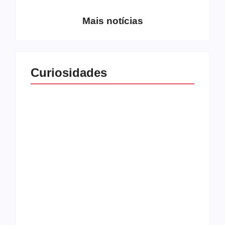
Mais notícias
Curiosidades
Top 10: capas
Top 10: bandas com
semelhantes
nomes semelhantes