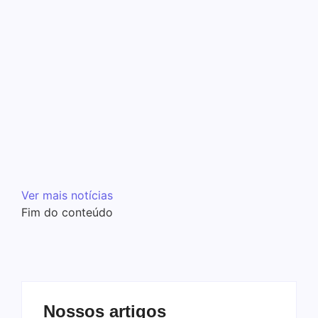
Notícias
Vocalista do Grave Robber
arrecada fundos para novo
disco
12 de dezembro de 2015
-
No Comments
Melqui Oliveira
Wretched do Grave Robber, iniciou uma campanha para
arrecadar fundos para a gravação do seu próximo álbum. O
mesmo enviou uma carta para fãs, amigos da banda,
distribuidores e selos para que consigam…
Leia mais
Ver mais notícias
Fim do conteúdo
Nossos artigos