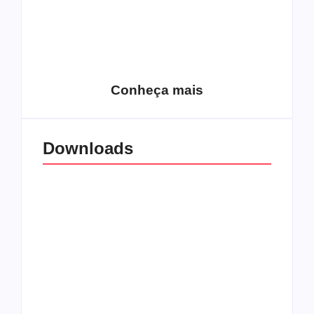
15 relatos de
roqueiros brasileiros
que aceitaram a
Top 10: Web rádios
Jesus
de rock cristão
Conheça mais
Downloads
All Things Christian
Transboard
Extreme Metal:
disponibiliza novo
Volume 2
álbum para download