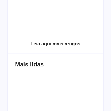
Como o
pentecostalismo
alcançou os
excluídos na década
Você está produzindo
de 70
fruto do Espírito?
Leia aqui mais artigos
Mais lidas