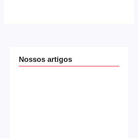
By
Melqui Oliveira
Nossos artigos
O mundo corrompido
está te calando?
O hardcore da Right
Você está negando a
Vision em missão
Cristo.