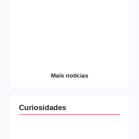
Os 10 guitarristas do
CMF completa 30
Katsbarnea
anos em 2019
Entrevista com o
guitarrista Wagner
Conheça a banda
Gracciano
Petrus 7
Mais notícias
Curiosidades