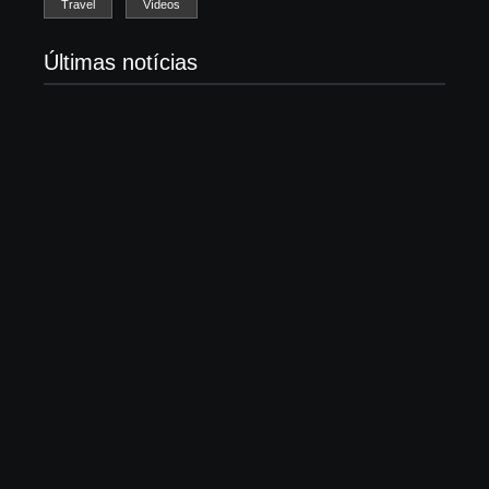
Travel
Vídeos
Últimas notícias
Morre Björn Stigsson, fundador do Leviticus e
pioneiro do metal cristão sueco
7 de agosto de 2026