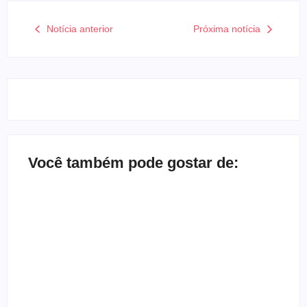
Notícia anterior
Próxima notícia
Você também pode gostar de:
Bate-papo inbox com a banda Herd
By
Melqui Oliveira
Depoimento de ex-gótica que quase morreu