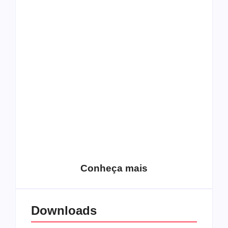
Top 10: capas
Top 10: bandas com
semelhantes
nomes semelhantes
15 relatos de
roqueiros brasileiros
que aceitaram a
Top 10: Web rádios
Jesus
de rock cristão
Conheça mais
Downloads