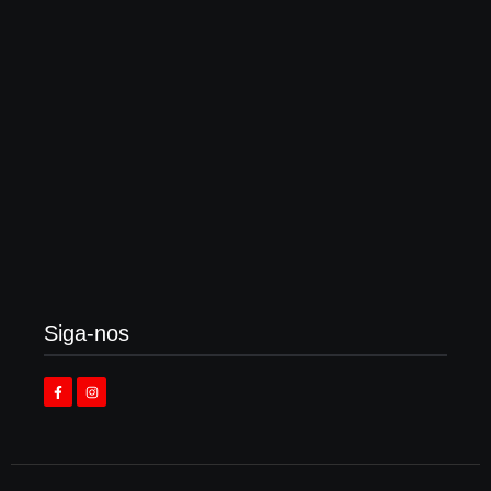
Enok lança “álbum tributo” em homenagem ao
legado de Larry Norman
3 de agosto de 2026
Siga-nos