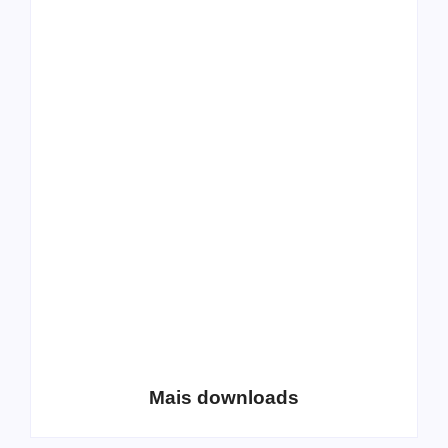
All Things Christian
Transboard
Extreme Metal:
disponibiliza novo
Volume 2
álbum para download
Coletânea Christian
Christian Deathcore
Lo-Fi Volume 1
– volume 5
Mais downloads