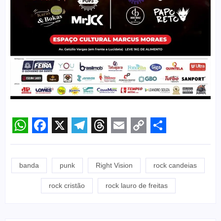
WhatsApp
Facebook
X
Telegram
Threads
Email
Copy
Share
Link
banda
punk
Right Vision
rock candeias
rock cristão
rock lauro de freitas