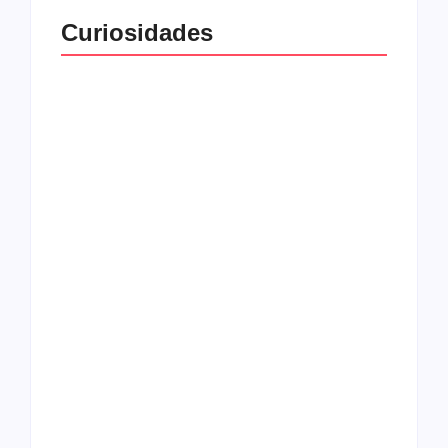
Curiosidades
Top 10: capas
Top 10: bandas com
semelhantes
nomes semelhantes
15 relatos de
roqueiros brasileiros
que aceitaram a
Top 10: Web rádios
Jesus
de rock cristão