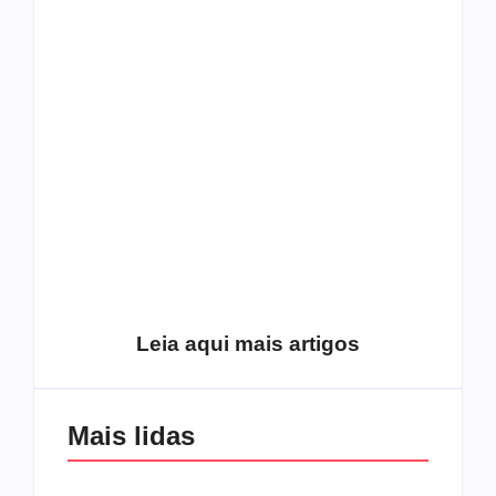
O mundo corrompido
está te calando?
O hardcore da Right
Você está negando a
Vision em missão
Cristo.
Como o
pentecostalismo
alcançou os
excluídos na década
Você está produzindo
de 70
fruto do Espírito?
Leia aqui mais artigos
Mais lidas