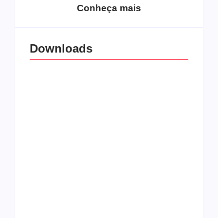
Conheça mais
Downloads
All Things Christian
Transboard
Extreme Metal:
disponibiliza novo
Volume 2
álbum para download