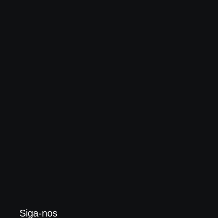
Globo “impulsiona” outro rock cristão, onde bandas
dizem “não querer evangelizar ninguém”
3 de agosto de 2026
Enok lança “álbum tributo” em homenagem ao
legado de Larry Norman
3 de agosto de 2026
Siga-nos