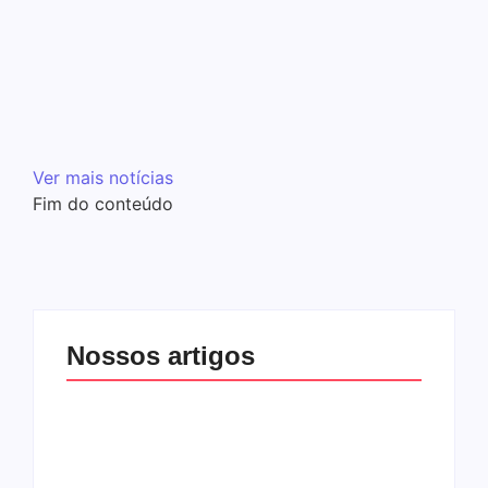
11 de dezembro de 2019
-
No Comments
templometal
[ad_1] Publicado em 10 de dezembro de 2019 | por Anthony
Martínez Poucas pessoas sabem que Santo Soldado
tiveram um total de quatro vocalistas, Robbie Brauns Wolf
(1985 – 1988), Steven Patrick (1988…
Leia mais
Ver mais notícias
Fim do conteúdo
Nossos artigos