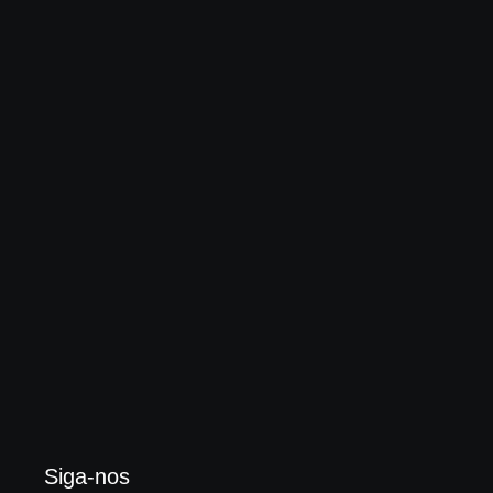
Brotality lança novo single e vídeo clipe
5 de julho de 2026
Stryper anuncia “Throne Of Thorns”, novo álbum de
estúdio
1 de julho de 2026
Siga-nos