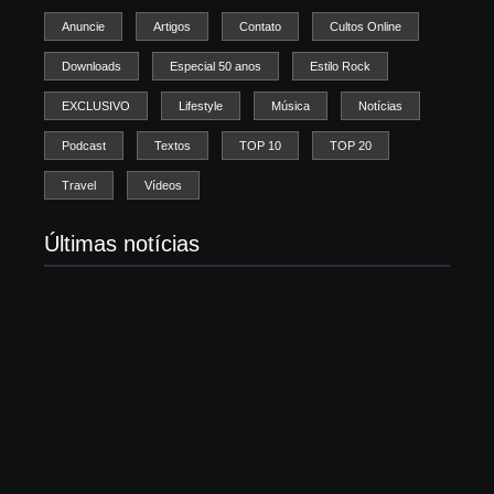
Anuncie
Artigos
Contato
Cultos Online
Downloads
Especial 50 anos
Estilo Rock
EXCLUSIVO
Lifestyle
Música
Notícias
Podcast
Textos
TOP 10
TOP 20
Travel
Vídeos
Últimas notícias