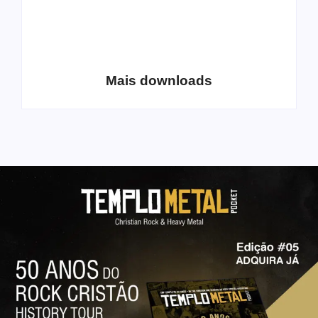
Dynamus
GameChurch, a
disponibiliza álbum
igreja para os fãs de
para download
jogos eletrônicos
Mais downloads