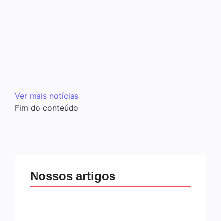
24 de julho de 2013
-
No Comments
templometal
5° CONVENÇÃO UNDERGOUND CRISTÃ DIKAION FEST 2013
VER FLYER COMPLETO “Latinoamerica Unida, escarbando para
descubrir las bases y regresar al fundamento.” 31 de outubro a 3
de novembro Quito – Ecuador
Informações: https://www.facebook.com/events/318757121578787/
Países…
Leia mais
Ver mais notícias
Fim do conteúdo
Nossos artigos