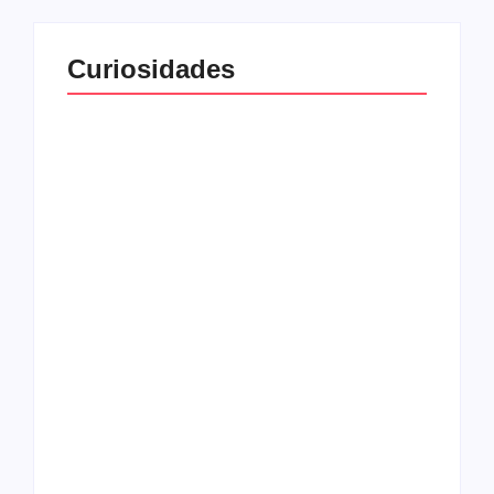
Curiosidades
Top 10: nomes
Top 10: Bandas x
artísticos
Filmes
Top 10: Melhores