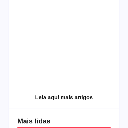
Conheça as tribos
que tem maior
Culto ao Halloween?
probabilidade de
Você é cristão ou
cometer suicídio
pagão?
Mattie Montgomery e
O Rock ecumênico
o evangelismo
difundindo um falso
despertador
evangelho
Leia aqui mais artigos
Mais lidas