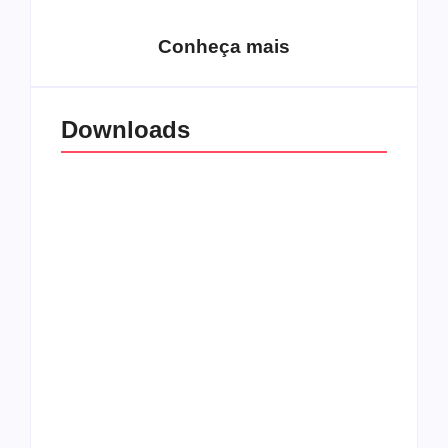
álbuns-tributo
Conheça mais
Downloads
Mad Dragzter
Batista do Antidemon
disponibiliza CD para
na cozinha?
download