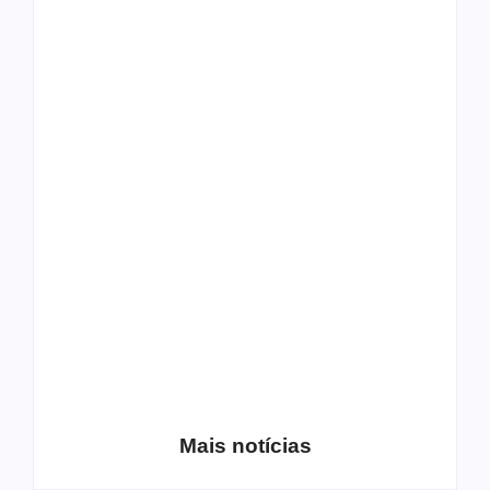
Rick Renstrom
participa de cover
com brasileiros
Mais notícias