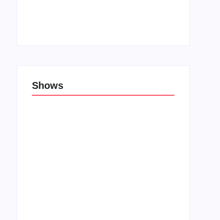
Top 10: Lojas cristãs na Unblack Friday
27 de novembro de 2019
Shows
Porão das Tribos reúne bandas de rock e
rap em Lauro de Freitas