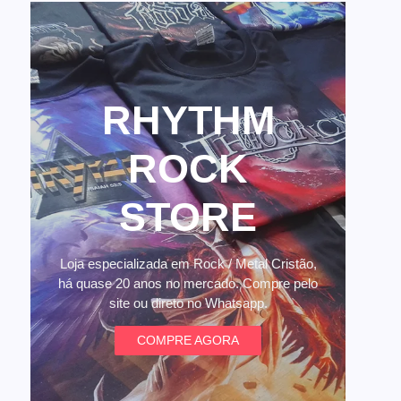
RHYTHM
ROCK
STORE
Loja especializada em Rock / Metal Cristão,
há quase 20 anos no mercado. Compre pelo
site ou direto no Whatsapp.
COMPRE AGORA