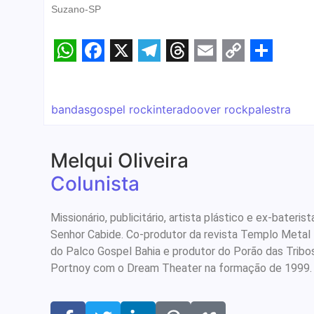
Suzano-SP
WhatsApp
Facebook
X
Telegram
Threads
Email
Copy
Share
Link
bandas
gospel rock
interado
over rock
palestra
Melqui Oliveira
Colunista
Missionário, publicitário, artista plástico e ex-bate
Senhor Cabide. Co-produtor da revista Templo Metal
do Palco Gospel Bahia e produtor do Porão das Tribo
Portnoy com o Dream Theater na formação de 1999