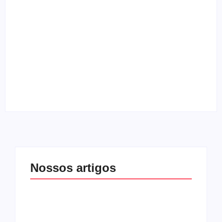
“Clip Gospel” entrevista vocalista do Skillet
By
Melqui Oliveira
Entrevista com o guitarrista Edi Roque
By
Melqui Oliveira
Nossos artigos