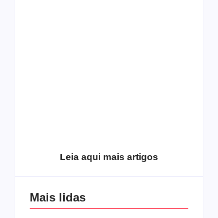
O mundo corrompido
está te calando?
O hardcore da Right
Você está negando a
Vision em missão
Cristo.
Como o
pentecostalismo
alcançou os
excluídos na década
Você está produzindo
de 70
fruto do Espírito?
Leia aqui mais artigos
Mais lidas