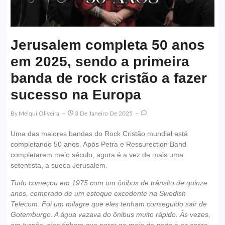
Jerusalem completa 50 anos
em 2025, sendo a primeira
banda de rock cristão a fazer
sucesso na Europa
By
Melqui Oliveira
3 De Janeiro De 2025
Uma das maiores bandas do Rock Cristão mundial está
completando 50 anos. Após Petra e Ressurection Band
completarem meio século, agora é a vez de mais uma
setentista, a sueca Jerusalem.
Tudo começou em 1975 com um ônibus de trânsito de quinze
anos, comprado de um estoque excedente na Swedish
Telecom. Foi um milagre que eles tenham conseguido sair de
Gotemburgo. A água vazava do ônibus muito rápido. Às vezes,