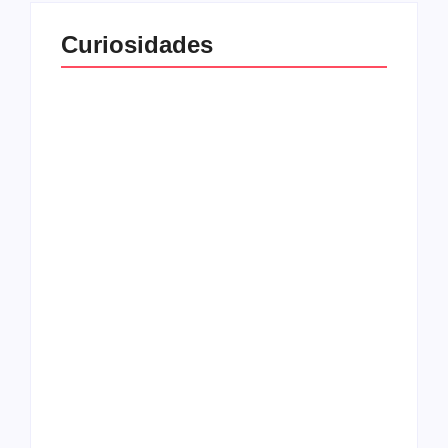
Curiosidades
Top 10: capas
Top 10: bandas com
semelhantes
nomes semelhantes
15 relatos de
roqueiros brasileiros
que aceitaram a
Top 10: Web rádios
Jesus
de rock cristão