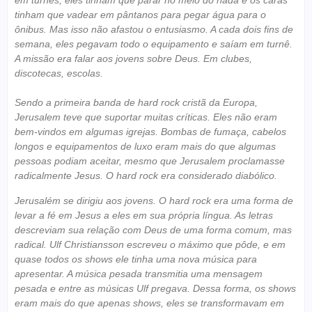
em turnês, eles tinham que parar no meio do nada e os caras
tinham que vadear em pântanos para pegar água para o
ônibus. Mas isso não afastou o entusiasmo. A cada dois fins de
semana, eles pegavam todo o equipamento e saíam em turnê.
A missão era falar aos jovens sobre Deus. Em clubes,
discotecas, escolas.
Sendo a primeira banda de hard rock cristã da Europa,
Jerusalem teve que suportar muitas críticas. Eles não eram
bem-vindos em algumas igrejas. Bombas de fumaça, cabelos
longos e equipamentos de luxo eram mais do que algumas
pessoas podiam aceitar, mesmo que Jerusalem proclamasse
radicalmente Jesus. O hard rock era considerado diabólico.
Jerusalém se dirigiu aos jovens. O hard rock era uma forma de
levar a fé em Jesus a eles em sua própria língua. As letras
descreviam sua relação com Deus de uma forma comum, mas
radical. Ulf Christiansson escreveu o máximo que pôde, e em
quase todos os shows ele tinha uma nova música para
apresentar. A música pesada transmitia uma mensagem
pesada e entre as músicas Ulf pregava. Dessa forma, os shows
eram mais do que apenas shows, eles se transformavam em