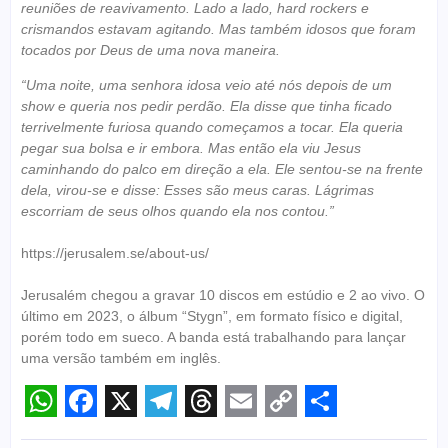
reuniões de reavivamento. Lado a lado, hard rockers e
crismandos estavam agitando. Mas também idosos que foram
tocados por Deus de uma nova maneira.
“Uma noite, uma senhora idosa veio até nós depois de um
show e queria nos pedir perdão. Ela disse que tinha ficado
terrivelmente furiosa quando começamos a tocar. Ela queria
pegar sua bolsa e ir embora. Mas então ela viu Jesus
caminhando do palco em direção a ela. Ele sentou-se na frente
dela, virou-se e disse: Esses são meus caras. Lágrimas
escorriam de seus olhos quando ela nos contou.”
https://jerusalem.se/about-us/
Jerusalém chegou a gravar 10 discos em estúdio e 2 ao vivo. O
último em 2023, o álbum “Stygn”, em formato físico e digital,
porém todo em sueco. A banda está trabalhando para lançar
uma versão também em inglês.
WhatsApp
Facebook
X
Telegram
Threads
Email
Copy
Share