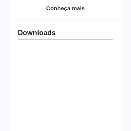
Conheça mais
Downloads
All Things Christian
Transboard
Extreme Metal:
disponibiliza novo
Volume 2
álbum para download