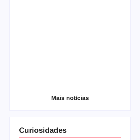
Os 10 guitarristas do
CMF completa 30
Katsbarnea
anos em 2019
Entrevista com o
guitarrista Wagner
Conheça a banda
Gracciano
Petrus 7
Mais notícias
Curiosidades