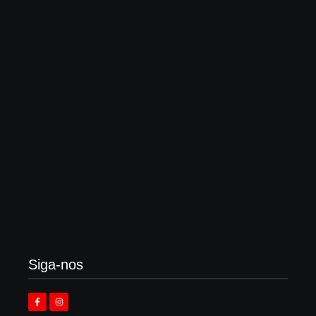
Enok lança “álbum tributo” em homenagem ao
legado de Larry Norman
3 de agosto de 2026
Vomitorial Corpulence, Goregrind cristão
australiano retorna em 2026
3 de agosto de 2026
Siga-nos