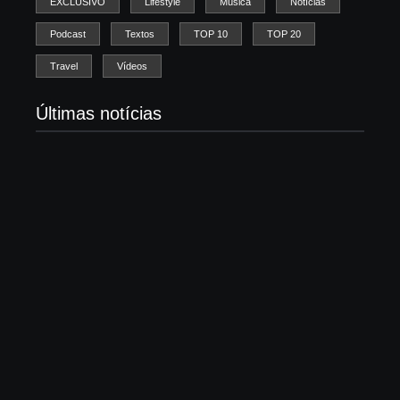
EXCLUSIVO
Lifestyle
Música
Notícias
Podcast
Textos
TOP 10
TOP 20
Travel
Vídeos
Últimas notícias
Igreja Luterana inclusiva tem espaço livre no
Wacken e ainda recebe show
4 de agosto de 2026