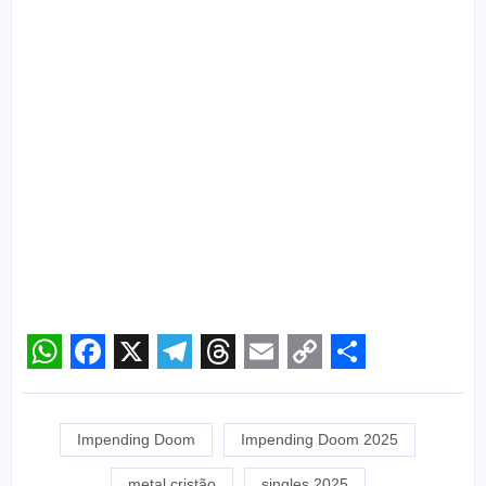
WhatsApp
Facebook
X
Telegram
Threads
Email
Copy
Share
Link
Impending Doom
Impending Doom 2025
metal cristão
singles 2025