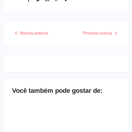
Notícia anterior
Próxima notícia
Você também pode gostar de:
Bate-papo inbox com a banda Herd
By
Melqui Oliveira