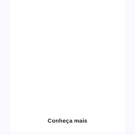
Top 10: capas
Top 10: bandas com
semelhantes
nomes semelhantes
15 relatos de
roqueiros brasileiros
que aceitaram a
Top 10: Web rádios
Jesus
de rock cristão
Conheça mais