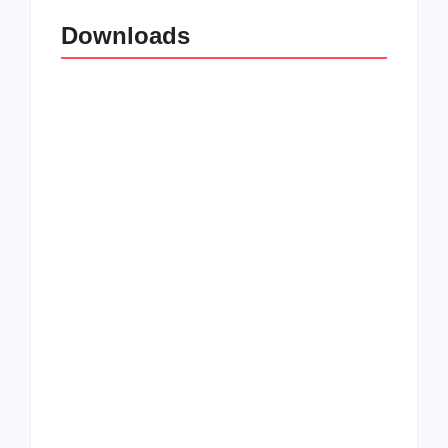
Downloads
All Things Christian
Transboard
Extreme Metal:
disponibiliza novo
Volume 2
álbum para download
Coletânea Christian
Christian Deathcore
Lo-Fi Volume 1
– volume 5