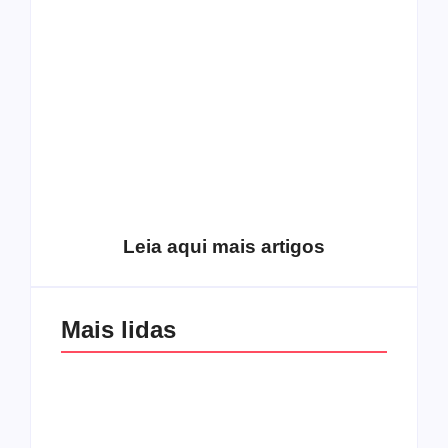
O hardcore da Right
Você está negando a
Vision em missão
Cristo.
Como o
pentecostalismo
alcançou os
excluídos na década
Você está produzindo
de 70
fruto do Espírito?
Leia aqui mais artigos
Mais lidas