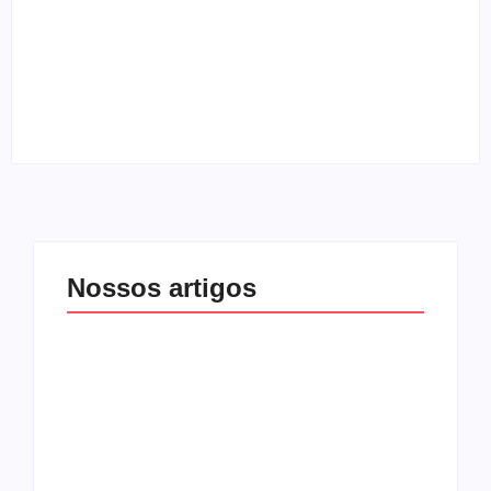
Entrevista com o guitarrista Edi Roque
By
Melqui Oliveira
Nossos artigos
O mundo corrompido
está te calando?