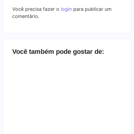
Você precisa fazer o
login
para publicar um
comentário.
Você também pode gostar de:
Bate-papo inbox com a banda Herd
By
Melqui Oliveira
Depoimento de ex-gótica que quase morreu
By
Templometal