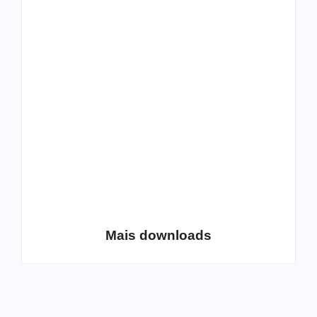
All Things Christian
Transboard
Extreme Metal:
disponibiliza novo
Volume 2
álbum para download
Coletânea Christian
Christian Deathcore
Lo-Fi Volume 1
– volume 5
Mais downloads