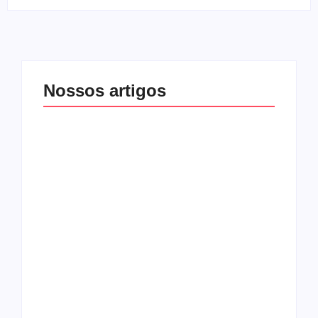
Nossos artigos
O mundo corrompido
está te calando?
O hardcore da Right
Você está negando a
Vision em missão
Cristo.