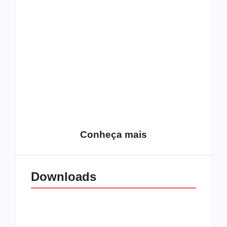
Top 10: capas
Top 10: bandas com
semelhantes
nomes semelhantes
15 relatos de
roqueiros brasileiros
que aceitaram a
Top 10: Web rádios
Jesus
de rock cristão
Conheça mais
Downloads