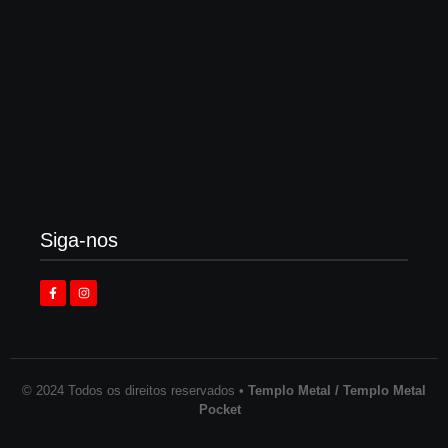
Vomitorial Corpulence, Goregrind cristão
australiano retorna em 2026
3 de agosto de 2026
Siga-nos
© 2024 Todos os direitos reservados •
Templo Metal / Templo Metal
Pocket