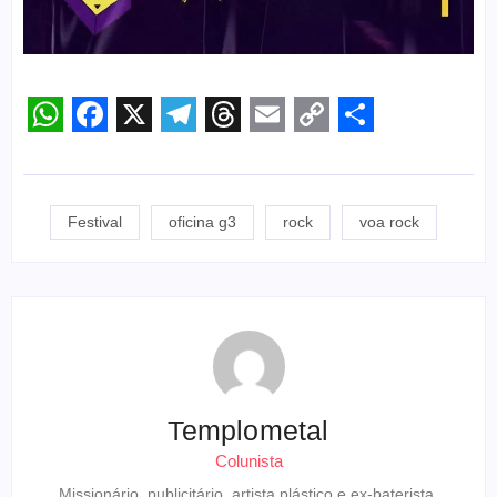
WhatsApp
Facebook
X
Telegram
Threads
Email
Copy
Share
Link
Festival
oficina g3
rock
voa rock
Templometal
Colunista
Missionário, publicitário, artista plástico e ex-baterista.