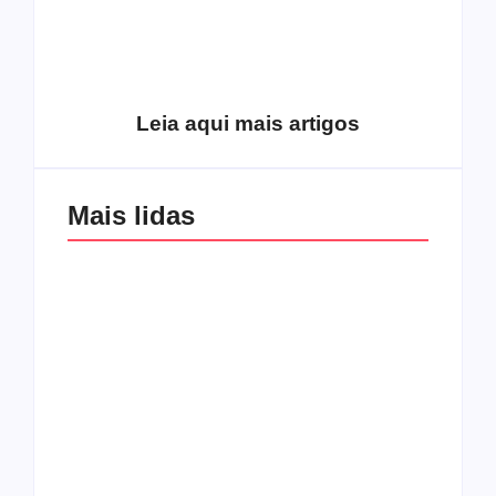
Como o
pentecostalismo
alcançou os
excluídos na década
Você está produzindo
de 70
fruto do Espírito?
Leia aqui mais artigos
Mais lidas
Os 10 guitarristas do
CMF completa 30
Katsbarnea
anos em 2019