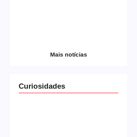
Entrevista com o
guitarrista Wagner
Conheça a banda
Gracciano
Petrus 7
Mais notícias
Curiosidades