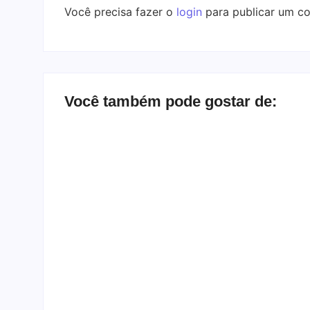
Você precisa fazer o
login
para publicar um co
Você também pode gostar de:
Bate-papo inbox com a
Depoimen
banda Herd