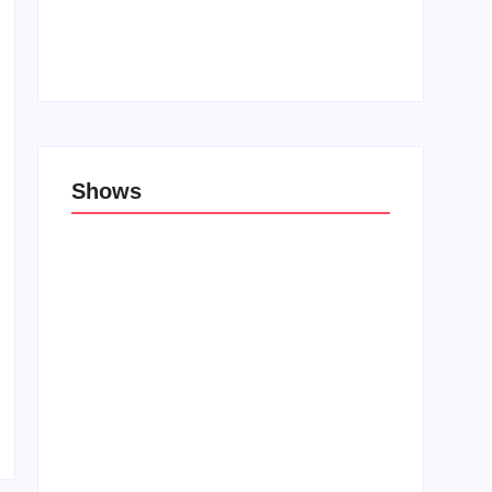
Top 10: Lojas cristãs na Unblack Friday
27 de novembro de 2019
Shows
Porão das Tribos reúne bandas de rock e
rap em Lauro de Freitas