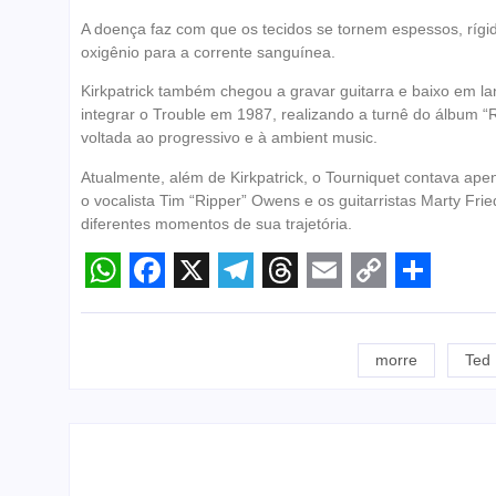
A doença faz com que os tecidos se tornem espessos, rígido
oxigênio para a corrente sanguínea.
Kirkpatrick também chegou a gravar guitarra e baixo em l
integrar o Trouble em 1987, realizando a turnê do álbum “R
voltada ao progressivo e à ambient music.
Atualmente, além de Kirkpatrick, o Tourniquet contava ap
o vocalista Tim “Ripper” Owens e os guitarristas Marty F
diferentes momentos de sua trajetória.
WhatsApp
Facebook
X
Telegram
Threads
Email
Copy
Share
Link
morre
Ted 