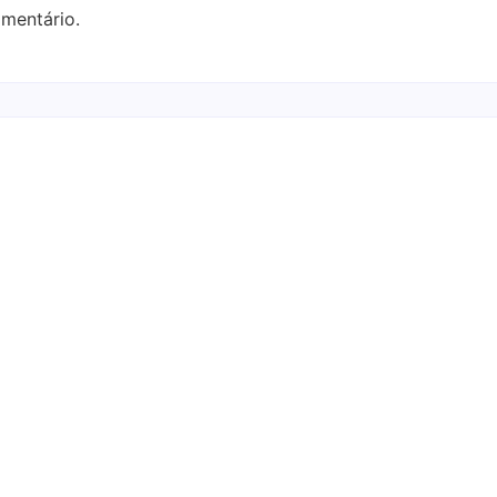
mentário.
Entrevista com a banda
to de ex-gótica
Nardo