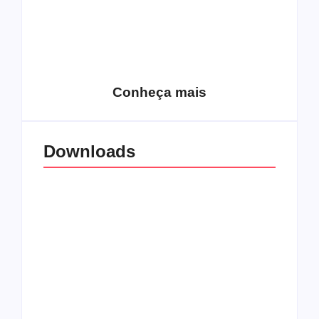
15 relatos de
roqueiros brasileiros
que aceitaram a
Top 10: Web rádios
Jesus
de rock cristão
Conheça mais
Downloads
All Things Christian
Transboard
Extreme Metal:
disponibiliza novo
Volume 2
álbum para download