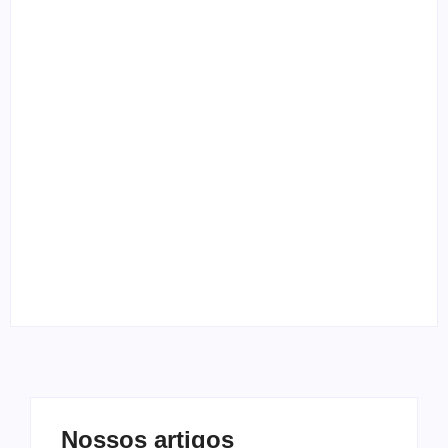
Vocalista do Slayer fala sobre fé e sua relação com o
cristianismo
By
Melqui Oliveira
“Clip Gospel” entrevista vocalista do Skillet
By
Melqui Oliveira
Entrevista com o guitarrista Edi Roque
By
Melqui Oliveira
Nossos artigos