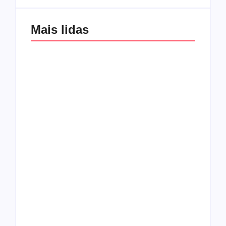
Mais lidas
Os 10 guitarristas do
CMF completa 30
Katsbarnea
anos em 2019
Entrevista com o
guitarrista Wagner
Conheça a banda
Gracciano
Petrus 7