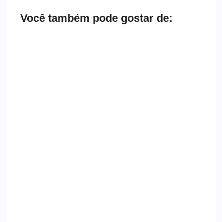
Você também pode gostar de:
Bate-papo inbox com a banda Herd
By
Melqui Oliveira
Depoimento de ex-gótica que quase morreu
By
Templometal
Entrevista com a banda Nardo
By
Templometal