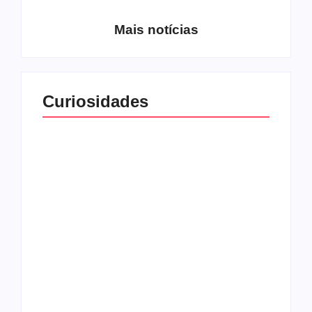
Mais notícias
Curiosidades
Top 10: capas
Top 10: bandas com
semelhantes
nomes semelhantes