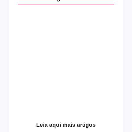
O mundo corrompido
está te calando?
O hardcore da Right
Você está negando a
Vision em missão
Cristo.
Como o
pentecostalismo
alcançou os
excluídos na década
Você está produzindo
de 70
fruto do Espírito?
Leia aqui mais artigos