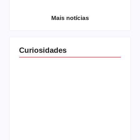
Gracciano
Petrus 7
Mais notícias
Curiosidades
Top 10: capas
Top 10: bandas com
semelhantes
nomes semelhantes