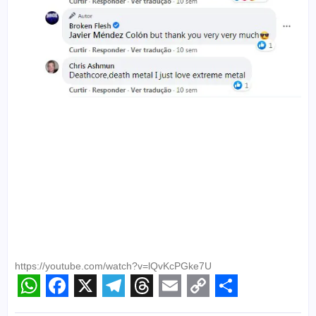
https://youtube.com/watch?v=lQvKcPGke7U
WhatsApp
Facebook
X
Telegram
Threads
Email
Copy
Share