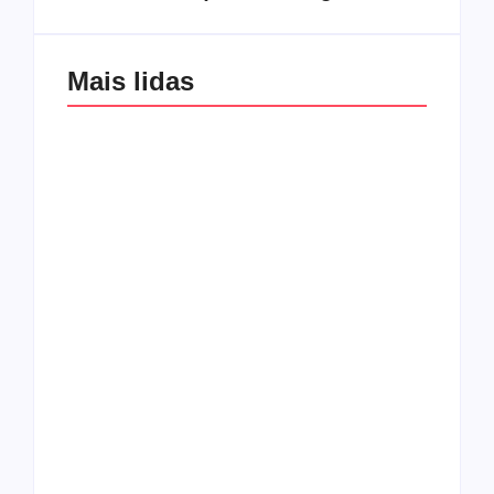
Mais lidas
Os 10 guitarristas do
CMF completa 30
Katsbarnea
anos em 2019
Entrevista com o
guitarrista Wagner
Conheça a banda