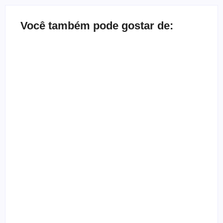
Você também pode gostar de:
Bate-papo inbox com a banda Herd
By
Melqui Oliveira
Depoimento de ex-gótica que quase morreu
By
Templometal
Entrevista com a banda Nardo
By
Templometal