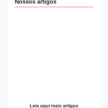
Nossos artigos
O mundo corrompido
está te calando?
O hardcore da Right
Você está negando a
Vision em missão
Cristo.
Como o
pentecostalismo
alcançou os
excluídos na década
Você está produzindo
de 70
fruto do Espírito?
Leia aqui mais artigos