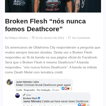
Broken Flesh “nós nunca
fomos Deathcore”
By
Melqui Oliveira
16 De Janeiro De 2021
No Comments
Os americanos de Oklahoma City responderam a pergunta que
muitos sempre tiveram dúvidas. Desta vez o Broken Flesh
respondeu ao fã da banda na sua página oficial do Facebook.
Será que o Broken Flesh é mesmo Deathcore? A banda
respondeu: “nós nunca fomos Deathcore”. A banda se intitula
como Death Metal com temática cristã.