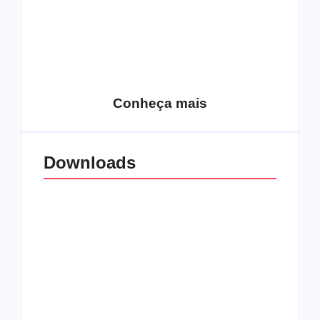
15 relatos de
roqueiros brasileiros
que aceitaram a
Top 10: Web rádios
Jesus
de rock cristão
Conheça mais
Downloads
All Things Christian
Transboard
Extreme Metal:
disponibiliza novo
Volume 2
álbum para download