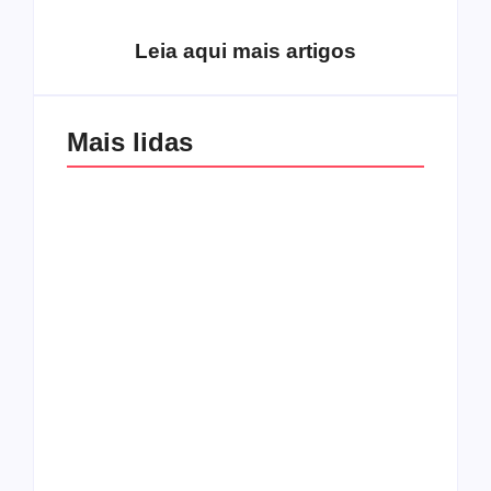
de 70
fruto do Espírito?
Leia aqui mais artigos
Mais lidas
Os 10 guitarristas do
CMF completa 30
Katsbarnea
anos em 2019