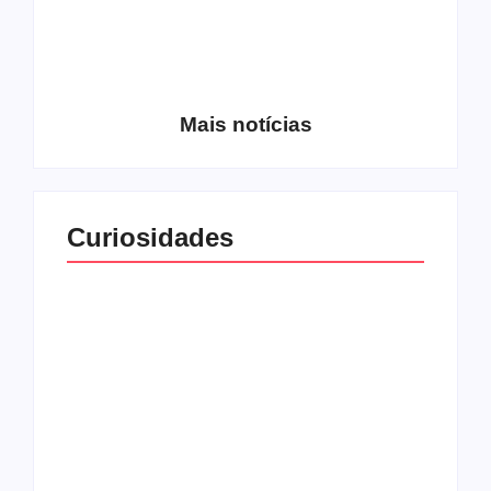
Entrevista com o
guitarrista Wagner
Conheça a banda
Gracciano
Petrus 7
Mais notícias
Curiosidades
Top 10: capas
Top 10: bandas com
semelhantes
nomes semelhantes