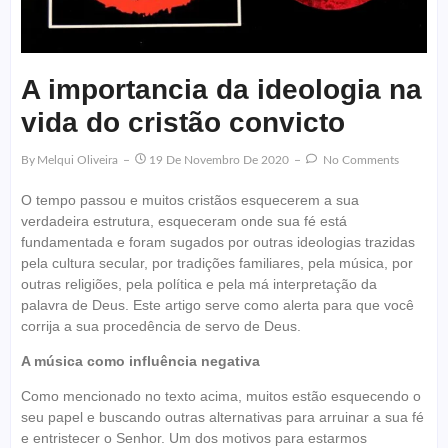
A importancia da ideologia na
vida do cristão convicto
By
Melqui Oliveira
19 De Novembro De 2020
No Comments
O tempo passou e muitos cristãos esquecerem a sua
verdadeira estrutura, esqueceram onde sua fé está
fundamentada e foram sugados por outras ideologias trazidas
pela cultura secular, por tradições familiares, pela música, por
outras religiões, pela política e pela má interpretação da
palavra de Deus. Este artigo serve como alerta para que você
corrija a sua procedência de servo de Deus.
A música como influência negativa
Como mencionado no texto acima, muitos estão esquecendo o
seu papel e buscando outras alternativas para arruinar a sua fé
e entristecer o Senhor. Um dos motivos para estarmos