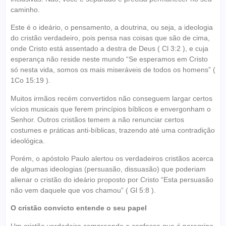
caminho.
Este é o ideário, o pensamento, a doutrina, ou seja, a ideologia
do cristão verdadeiro, pois pensa nas coisas que são de cima,
onde Cristo está assentado a destra de Deus ( Cl 3:2 ), e cuja
esperança não reside neste mundo “Se esperamos em Cristo
só nesta vida, somos os mais miseráveis de todos os homens” (
1Co 15:19 ).
Muitos irmãos recém convertidos não conseguem largar certos
vícios musicais que ferem princípios bíblicos e envergonham o
Senhor. Outros cristãos temem a não renunciar certos
costumes e práticas anti-bíblicas, trazendo até uma contradição
ideológica.
Porém, o apóstolo Paulo alertou os verdadeiros cristãos acerca
de algumas ideologias (persuasão, dissuasão) que poderiam
alienar o cristão do ideário proposto por Cristo “Esta persuasão
não vem daquele que vos chamou” ( Gl 5:8 ).
O cristão convicto entende o seu papel
Um cristão verdadeiro compreende e confessa que é peregrino