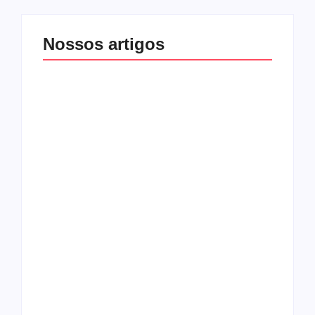
Nossos artigos
O mundo corrompido
está te calando?
O hardcore da Right
Você está negando a
Vision em missão
Cristo.
Como o
pentecostalismo
alcançou os
excluídos na década
Você está produzindo