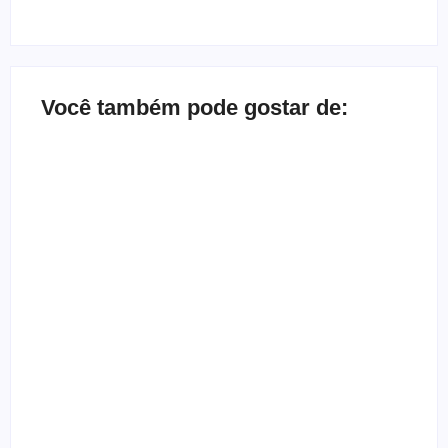
Você também pode gostar de:
Bate-papo inbox com a banda Herd
By
Melqui Oliveira
Depoimento de ex-gótica que quase morreu
By
Templometal
Entrevista com a banda Nardo
By
Templometal