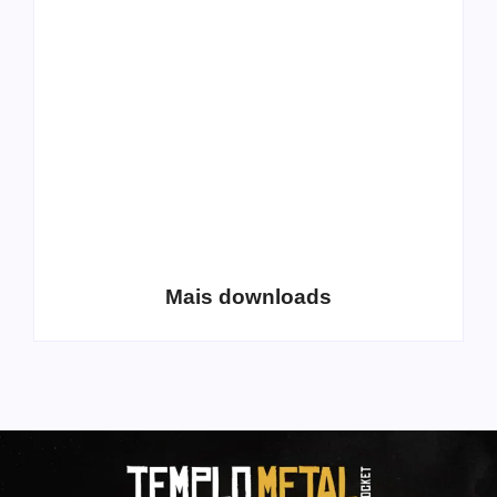
All Things Christian
Transboard
Extreme Metal:
disponibiliza novo
Volume 2
álbum para download
Coletânea Christian
Christian Deathcore
Lo-Fi Volume 1
– volume 5
Mais downloads