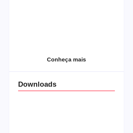
15 relatos de
roqueiros brasileiros
que aceitaram a
Top 10: Web rádios
Jesus
de rock cristão
Conheça mais
Downloads