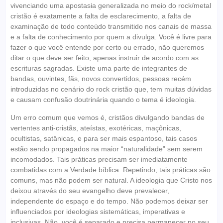
vivenciando uma apostasia generalizada no meio do rock/metal
cristão é exatamente a falta de esclarecimento, a falta de
examinação de todo conteúdo transmitido nos canais de massa
e a falta de conhecimento por quem a divulga. Você é livre para
fazer o que você entende por certo ou errado, não queremos
ditar o que deve ser feito, apenas instruir de acordo com as
escrituras sagradas. Existe uma parte de integrantes de
bandas, ouvintes, fãs, novos convertidos, pessoas recém
introduzidas no cenário do rock cristão que, tem muitas dúvidas
e causam confusão doutrinária quando o tema é ideologia.
Um erro comum que vemos é, cristãos divulgando bandas de
vertentes anti-cristãs, ateístas, exotéricas, maçônicas,
ocultistas, satânicas, e para ser mais espantoso, tais casos
estão sendo propagados na maior “naturalidade” sem serem
incomodados. Tais práticas precisam ser imediatamente
combatidas com a Verdade bíblica. Repetindo, tais práticas são
comuns, mas não podem ser natural. A ideologia que Cristo nos
deixou através do seu evangelho deve prevalecer,
independente do espaço e do tempo. Não podemos deixar ser
influenciados por ideologias sistemáticas, imperativas e
inclusivas. Não, você é separado e precisa permanecer no seu