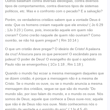
Outros batalham contra diversas ideologias, contra diversos
tipos de comportamentos, contra diversos tipos de sistemas
políticos, etc. Mas e o confronto com o pecado? E a salvação?
Porém, os verdadeiros cristãos sabem que a vontade Deus é
esta: Que os homens creiam naquele que ele enviou! ( Jo 6:29
; 1Jo 3:23 ) Como, pois, invocarão aquele em quem não
creram? Como crerão naquele de quem não ouviram? Como
ouvirão, se não há quem pregue? ( Rm 10:14 )
O que um cristão deve pregar? O ideário de Cristo! A palavra
da cruz! A loucura para os que perecem! O escândalo para os
judeus! O poder de Deus! O evangelho do qual o apóstolo
Paulo não se envergonhou ( 1Co 1:18 ; Rm 1:18 ).
Quando o mundo faz ecoar a mesma mensagem daqueles que
se dizem cristão, é porque a mensagem não é a mesma de
Cristo. Se o mundo os ouve, ou se o mundo anuncia a mesma
mensagem dos cristãos, segue-se que são do mundo “Do
mundo são, por isso falam do mundo, e o mundo os ouve. Nós
somos de Deus; aquele que conhece a Deus ouve-nos; aquele
que não é de Deus não nos ouve. Nisto conhecemos nós o
espírito da verdade e o espírito do erro” ( 1Jo 4:5 -6).