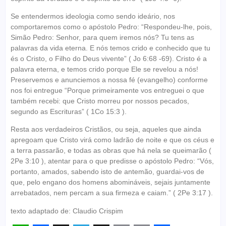
Se entendermos ideologia como sendo ideário, nos
comportaremos como o apóstolo Pedro: “Respondeu-lhe, pois,
Simão Pedro: Senhor, para quem iremos nós? Tu tens as
palavras da vida eterna. E nós temos crido e conhecido que tu
és o Cristo, o Filho do Deus vivente” ( Jo 6:68 -69). Cristo é a
palavra eterna, e temos crido porque Ele se revelou a nós!
Preservemos e anunciemos a nossa fé (evangelho) conforme
nos foi entregue “Porque primeiramente vos entreguei o que
também recebi: que Cristo morreu por nossos pecados,
segundo as Escrituras” ( 1Co 15:3 ).
Resta aos verdadeiros Cristãos, ou seja, aqueles que ainda
apregoam que Cristo virá como ladrão de noite e que os céus e
a terra passarão, e todas as obras que há nela se queimarão (
2Pe 3:10 ), atentar para o que predisse o apóstolo Pedro: “Vós,
portanto, amados, sabendo isto de antemão, guardai-vos de
que, pelo engano dos homens abomináveis, sejais juntamente
arrebatados, nem percam a sua firmeza e caiam.” ( 2Pe 3:17 ).
texto adaptado de: Claudio Crispim