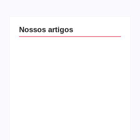
Nossos artigos
O mundo corrompido
está te calando?
O hardcore da Right
Você está negando a
Vision em missão
Cristo.
Como o
pentecostalismo