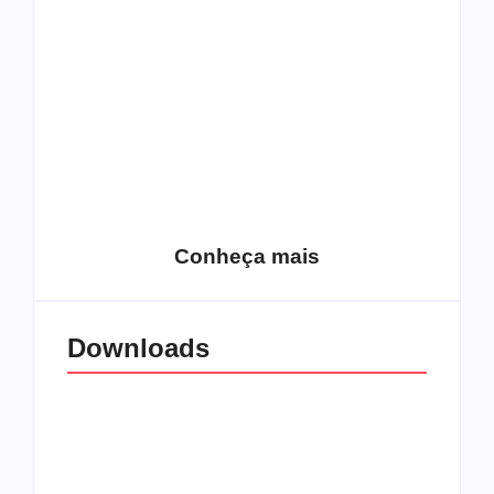
semelhantes
nomes semelhantes
15 relatos de
roqueiros brasileiros
que aceitaram a
Top 10: Web rádios
Jesus
de rock cristão
Conheça mais
Downloads