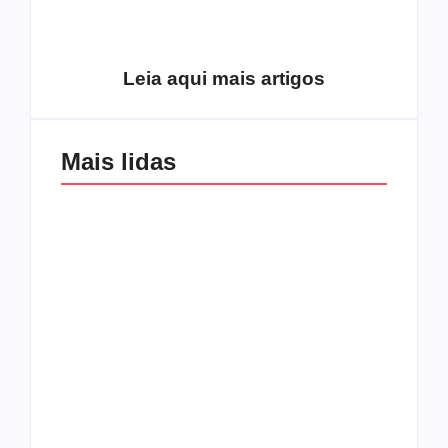
alcançou os
excluídos na década
Você está produzindo
de 70
fruto do Espírito?
Leia aqui mais artigos
Mais lidas
Os 10 guitarristas do
CMF completa 30
Katsbarnea
anos em 2019