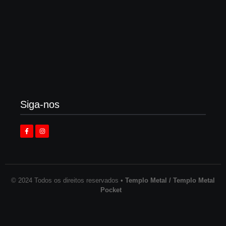
Enok lança “álbum tributo” em homenagem ao
legado de Larry Norman
3 de agosto de 2026
Siga-nos
© 2024 Todos os direitos reservados •
Templo Metal / Templo Metal
Pocket