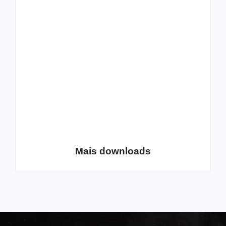
All Things Christian
Transboard
Extreme Metal:
disponibiliza novo
Volume 2
álbum para download
Coletânea Christian
Christian Deathcore
Lo-Fi Volume 1
– volume 5
Mais downloads