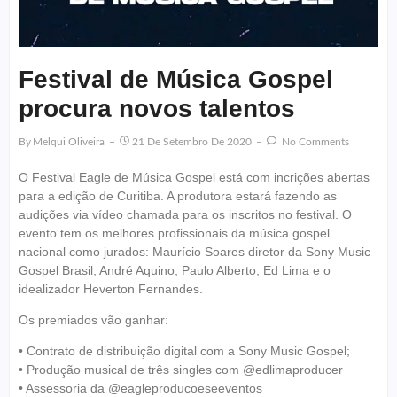
Festival de Música Gospel
procura novos talentos
By
Melqui Oliveira
21 De Setembro De 2020
No Comments
O Festival Eagle de Música Gospel está com incrições abertas
para a edição de Curitiba. A produtora estará fazendo as
audições via vídeo chamada para os inscritos no festival. O
evento tem os melhores profissionais da música gospel
nacional como jurados: Maurício Soares diretor da Sony Music
Gospel Brasil, André Aquino, Paulo Alberto, Ed Lima e o
idealizador Heverton Fernandes.
Os premiados vão ganhar:
• Contrato de distribuição digital com a Sony Music Gospel;
• Produção musical de três singles com @edlimaproducer
• Assessoria da @eagleproducoeseeventos