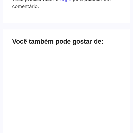
comentário.
Você também pode gostar de:
Bate-papo inbox com a banda Herd
By
Melqui Oliveira
Depoimento de ex-gótica que quase morreu
By
Templometal