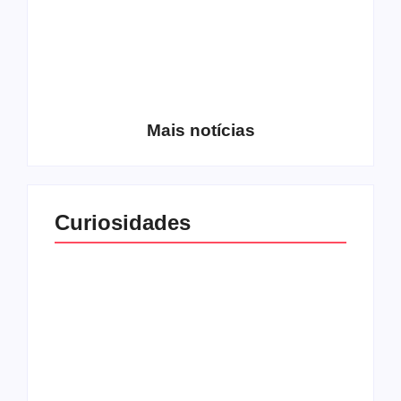
Entrevista com o
guitarrista Wagner
Conheça a banda
Gracciano
Petrus 7
Mais notícias
Curiosidades
Top 10: capas
Top 10: bandas com