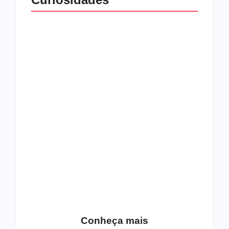
Top 10: capas
Top 10: bandas com
semelhantes
nomes semelhantes
15 relatos de
roqueiros brasileiros
que aceitaram a
Top 10: Web rádios
Jesus
de rock cristão
Conheça mais