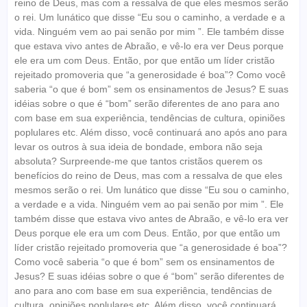
reino de Deus, mas com a ressalva de que eles mesmos serão
o rei. Um lunático que disse “Eu sou o caminho, a verdade e a
vida. Ninguém vem ao pai senão por mim ”. Ele também disse
que estava vivo antes de Abraão, e vê-lo era ver Deus porque
ele era um com Deus. Então, por que então um líder cristão
rejeitado promoveria que “a generosidade é boa”? Como você
saberia “o que é bom” sem os ensinamentos de Jesus? E suas
idéias sobre o que é “bom” serão diferentes de ano para ano
com base em sua experiência, tendências de cultura, opiniões
poplulares etc. Além disso, você continuará ano após ano para
levar os outros à sua ideia de bondade, embora não seja
absoluta? Surpreende-me que tantos cristãos querem os
benefícios do reino de Deus, mas com a ressalva de que eles
mesmos serão o rei. Um lunático que disse “Eu sou o caminho,
a verdade e a vida. Ninguém vem ao pai senão por mim ”. Ele
também disse que estava vivo antes de Abraão, e vê-lo era ver
Deus porque ele era um com Deus. Então, por que então um
líder cristão rejeitado promoveria que “a generosidade é boa”?
Como você saberia “o que é bom” sem os ensinamentos de
Jesus? E suas idéias sobre o que é “bom” serão diferentes de
ano para ano com base em sua experiência, tendências de
cultura, opiniões poplulares etc. Além disso, você continuará