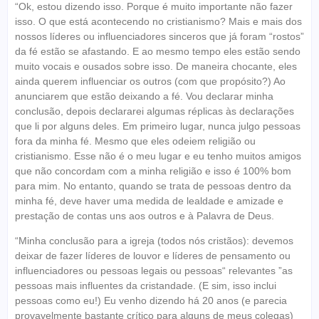
“Ok, estou dizendo isso. Porque é muito importante não fazer
isso. O que está acontecendo no cristianismo? Mais e mais dos
nossos líderes ou influenciadores sinceros que já foram “rostos”
da fé estão se afastando. E ao mesmo tempo eles estão sendo
muito vocais e ousados ​​sobre isso. De maneira chocante, eles
ainda querem influenciar os outros (com que propósito?) Ao
anunciarem que estão deixando a fé. Vou declarar minha
conclusão, depois declararei algumas réplicas às declarações
que li por alguns deles. Em primeiro lugar, nunca julgo pessoas
fora da minha fé. Mesmo que eles odeiem religião ou
cristianismo. Esse não é o meu lugar e eu tenho muitos amigos
que não concordam com a minha religião e isso é 100% bom
para mim. No entanto, quando se trata de pessoas dentro da
minha fé, deve haver uma medida de lealdade e amizade e
prestação de contas uns aos outros e à Palavra de Deus.
“Minha conclusão para a igreja (todos nós cristãos): devemos
deixar de fazer líderes de louvor e líderes de pensamento ou
influenciadores ou pessoas legais ou pessoas“ relevantes ”as
pessoas mais influentes da cristandade. (E sim, isso inclui
pessoas como eu!) Eu venho dizendo há 20 anos (e parecia
provavelmente bastante crítico para alguns de meus colegas)