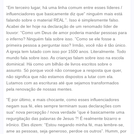
“Em terceiro lugar, há uma linha comum entre esses líderes /
influenciadores que basicamente diz que“ ninguém mais está
falando sobre o material REAL ”. Isso é simplesmente falso.
Acabei de ler hoje na declaração de um renomado líder de
louvor: “Como um Deus de amor poderia mandar pessoas para
o inferno? Ninguém fala sobre isso. ”Como se ele fosse a
primeira pessoa a perguntar isso? Irmão, você não é tão único.
A igreja tem lutado com isso por 1500 anos. Literalmente. Todo
mundo fala sobre isso. As crianças falam sobre isso na escola
dominical. Há como um bilhão de livros escritos sobre o
assunto. Só porque você não consegue a resposta que quer,
não significa que não estamos dispostos a lutar com ela.
Lutamos com as escrituras até que sejamos transformados
pela renovação de nossas mentes.
“E por último, e mais chocante, como esses influenciadores
negam sua fé, eles sempre terminam suas declarações com
sua“ nova percepção / nova verdade ”que é basicamente uma
regurgitação das palavras de Jesus ?! É realmente bizarro e
irônico. Eles dizem: “Estou negando minha fé, mas lembre-se,
ame as pessoas, seja generoso, perdoe os outros”. Humm, por