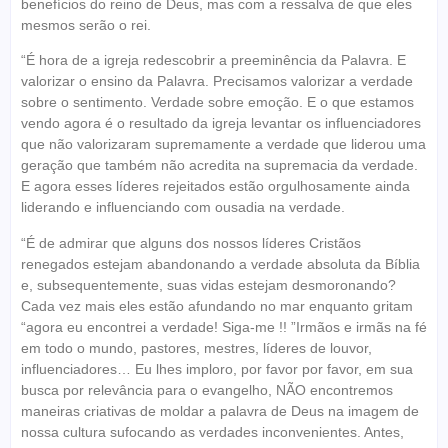
benefícios do reino de Deus, mas com a ressalva de que eles
mesmos serão o rei.
“É hora de a igreja redescobrir a preeminência da Palavra. E
valorizar o ensino da Palavra. Precisamos valorizar a verdade
sobre o sentimento. Verdade sobre emoção. E o que estamos
vendo agora é o resultado da igreja levantar os influenciadores
que não valorizaram supremamente a verdade que liderou uma
geração que também não acredita na supremacia da verdade.
E agora esses líderes rejeitados estão orgulhosamente ainda
liderando e influenciando com ousadia na verdade.
“É de admirar que alguns dos nossos líderes Cristãos
renegados estejam abandonando a verdade absoluta da Bíblia
e, subsequentemente, suas vidas estejam desmoronando?
Cada vez mais eles estão afundando no mar enquanto gritam
“agora eu encontrei a verdade! Siga-me !! ”Irmãos e irmãs na fé
em todo o mundo, pastores, mestres, líderes de louvor,
influenciadores… Eu lhes imploro, por favor por favor, em sua
busca por relevância para o evangelho, NÃO encontremos
maneiras criativas de moldar a palavra de Deus na imagem de
nossa cultura sufocando as verdades inconvenientes. Antes,