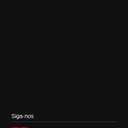
Globo “impulsiona” outro rock cristão, onde bandas
dizem “não querer evangelizar ninguém”
3 de agosto de 2026
Enok lança “álbum tributo” em homenagem ao
legado de Larry Norman
3 de agosto de 2026
Siga-nos