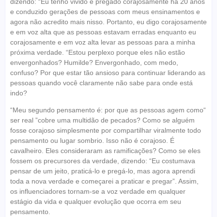
dizendo: “Eu tenho vivido e pregado corajosamente há 20 anos
e conduzido gerações de pessoas com meus ensinamentos e
agora não acredito mais nisso. Portanto, eu digo corajosamente
e em voz alta que as pessoas estavam erradas enquanto eu
corajosamente e em voz alta levar as pessoas para a minha
próxima verdade. “Estou perplexo porque eles não estão
envergonhados? Humilde? Envergonhado, com medo,
confuso? Por que estar tão ansioso para continuar liderando as
pessoas quando você claramente não sabe para onde está
indo?
“Meu segundo pensamento é: por que as pessoas agem como“
ser real ”cobre uma multidão de pecados? Como se alguém
fosse corajoso simplesmente por compartilhar viralmente todo
pensamento ou lugar sombrio. Isso não é corajoso. É
cavalheiro. Eles consideraram as ramificações? Como se eles
fossem os precursores da verdade, dizendo: “Eu costumava
pensar de um jeito, praticá-lo e pregá-lo, mas agora aprendi
toda a nova verdade e começarei a praticar e pregar”. Assim,
os influenciadores tornam-se a voz verdade em qualquer
estágio da vida e qualquer evolução que ocorra em seu
pensamento.