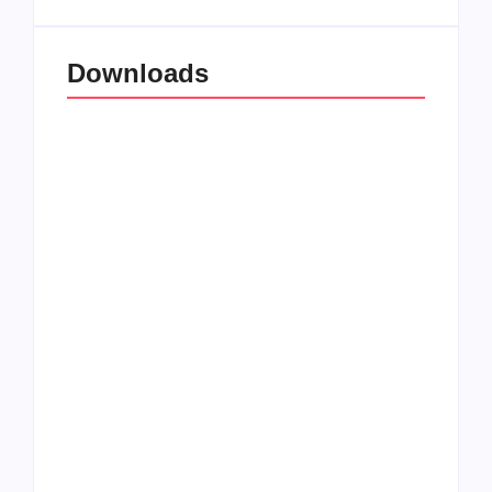
Downloads
All Things Christian
Transboard
Extreme Metal:
disponibiliza novo
Volume 2
álbum para download
Coletânea Christian
Christian Deathcore