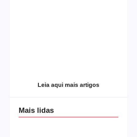
O mundo corrompido
está te calando?
O hardcore da Right
Você está negando a
Vision em missão
Cristo.
Como o
pentecostalismo
alcançou os
excluídos na década
Você está produzindo
de 70
fruto do Espírito?
Leia aqui mais artigos
Mais lidas