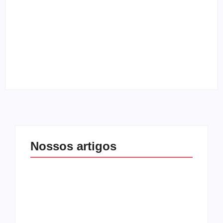
By
Melqui Oliveira
Entrevista com o guitarrista Edi Roque
By
Melqui Oliveira
Nossos artigos