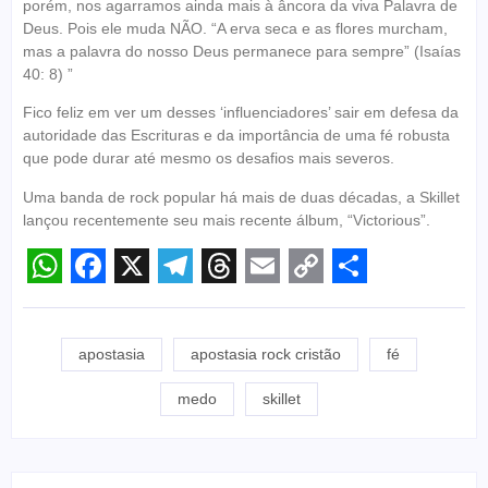
porém, nos agarramos ainda mais à âncora da viva Palavra de
Deus. Pois ele muda NÃO. “A erva seca e as flores murcham,
mas a palavra do nosso Deus permanece para sempre” (Isaías
40: 8) ”
Fico feliz em ver um desses ‘influenciadores’ sair em defesa da
autoridade das Escrituras e da importância de uma fé robusta
que pode durar até mesmo os desafios mais severos.
Uma banda de rock popular há mais de duas décadas, a Skillet
lançou recentemente seu mais recente álbum, “Victorious”.
WhatsApp
Facebook
X
Telegram
Threads
Email
Copy
Share
Link
apostasia
apostasia rock cristão
fé
medo
skillet