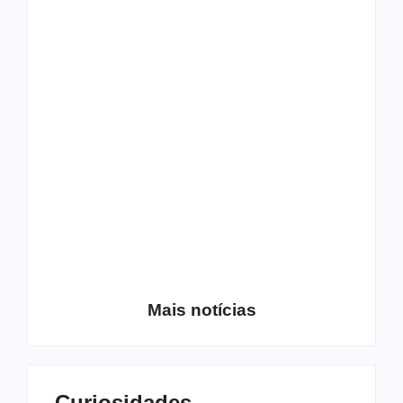
Os 10 guitarristas do
CMF completa 30
Katsbarnea
anos em 2019
Entrevista com o
guitarrista Wagner
Conheça a banda
Gracciano
Petrus 7
Mais notícias
Curiosidades