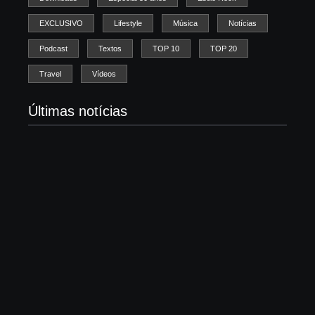
EXCLUSIVO
Lifestyle
Música
Notícias
Podcast
Textos
TOP 10
TOP 20
Travel
Vídeos
Últimas notícias
Morre Björn Stigsson, fundador do Leviticus e
pioneiro do metal cristão sueco