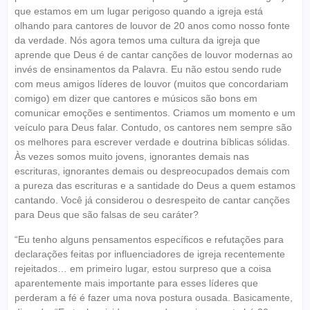
que estamos em um lugar perigoso quando a igreja está
olhando para cantores de louvor de 20 anos como nosso fonte
da verdade. Nós agora temos uma cultura da igreja que
aprende que Deus é de cantar canções de louvor modernas ao
invés de ensinamentos da Palavra. Eu não estou sendo rude
com meus amigos líderes de louvor (muitos que concordariam
comigo) em dizer que cantores e músicos são bons em
comunicar emoções e sentimentos. Criamos um momento e um
veículo para Deus falar. Contudo, os cantores nem sempre são
os melhores para escrever verdade e doutrina bíblicas sólidas.
Às vezes somos muito jovens, ignorantes demais nas
escrituras, ignorantes demais ou despreocupados demais com
a pureza das escrituras e a santidade do Deus a quem estamos
cantando. Você já considerou o desrespeito de cantar canções
para Deus que são falsas de seu caráter?
“Eu tenho alguns pensamentos específicos e refutações para
declarações feitas por influenciadores de igreja recentemente
rejeitados… em primeiro lugar, estou surpreso que a coisa
aparentemente mais importante para esses líderes que
perderam a fé é fazer uma nova postura ousada. Basicamente,