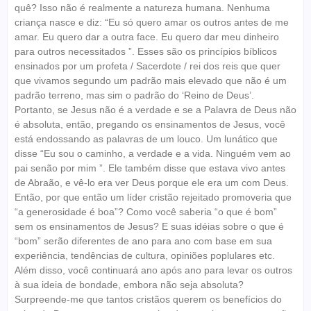
quê? Isso não é realmente a natureza humana. Nenhuma
criança nasce e diz: “Eu só quero amar os outros antes de me
amar. Eu quero dar a outra face. Eu quero dar meu dinheiro
para outros necessitados ”. Esses são os princípios bíblicos
ensinados por um profeta / Sacerdote / rei dos reis que quer
que vivamos segundo um padrão mais elevado que não é um
padrão terreno, mas sim o padrão do ‘Reino de Deus’.
Portanto, se Jesus não é a verdade e se a Palavra de Deus não
é absoluta, então, pregando os ensinamentos de Jesus, você
está endossando as palavras de um louco. Um lunático que
disse “Eu sou o caminho, a verdade e a vida. Ninguém vem ao
pai senão por mim ”. Ele também disse que estava vivo antes
de Abraão, e vê-lo era ver Deus porque ele era um com Deus.
Então, por que então um líder cristão rejeitado promoveria que
“a generosidade é boa”? Como você saberia “o que é bom”
sem os ensinamentos de Jesus? E suas idéias sobre o que é
“bom” serão diferentes de ano para ano com base em sua
experiência, tendências de cultura, opiniões poplulares etc.
Além disso, você continuará ano após ano para levar os outros
à sua ideia de bondade, embora não seja absoluta?
Surpreende-me que tantos cristãos querem os benefícios do