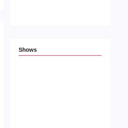
Top 10: Lojas cristãs na Unblack Friday
27 de novembro de 2019
Shows
Porão das Tribos reúne bandas de rock e
rap em Lauro de Freitas