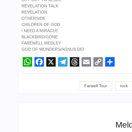
REVELATION TALK
REVELATION
OTHERSIDE
CHILDREN OF GOD
I NEED A MIRACLE
BLACKBIRD/GONE
FAREWELL MEDLEY
GOD OF WONDERS/AGNUS DEI
WhatsApp
Facebook
X
Telegram
Threads
Email
Copy
Share
Link
Farwell Tour
rock
Melq