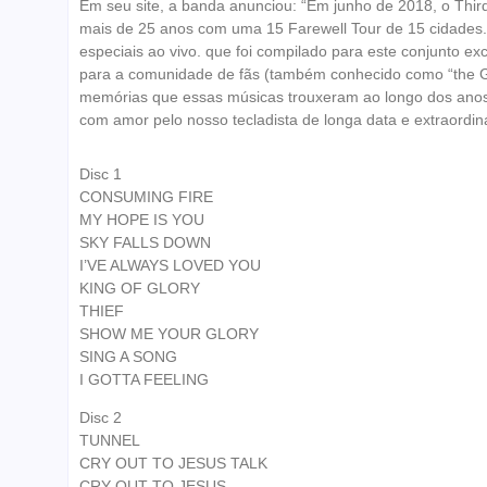
Em seu site, a banda anunciou: “Em junho de 2018, o Thir
mais de 25 anos com uma 15 Farewell Tour de 15 cidades
especiais ao vivo. que foi compilado para este conjunto ex
para a comunidade de fãs (também conhecido como “the G
memórias que essas músicas trouxeram ao longo dos anos. 
com amor pelo nosso tecladista de longa data e extraordiná
Disc 1
CONSUMING FIRE
MY HOPE IS YOU
SKY FALLS DOWN
I’VE ALWAYS LOVED YOU
KING OF GLORY
THIEF
SHOW ME YOUR GLORY
SING A SONG
I GOTTA FEELING
Disc 2
TUNNEL
CRY OUT TO JESUS TALK
CRY OUT TO JESUS