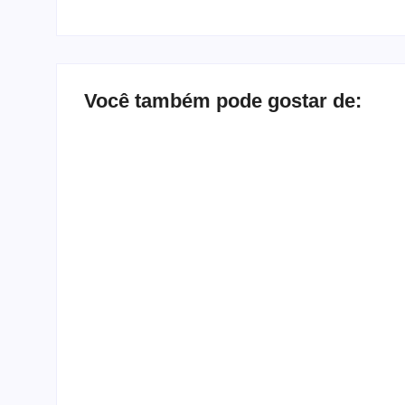
Você também pode gostar de:
Bate-papo inbox com a
Depoimen
banda Herd
que qua
By
Melqui Oliveira
By
Templome
-
15 de fevereiro de 2020