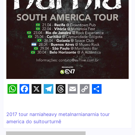
WhatsApp
Facebook
X
Telegram
Threads
Email
Copy
Share
Link
2017 tour narnia
heavy metal
narnia
narnia tour
america do sul
tour
turnê