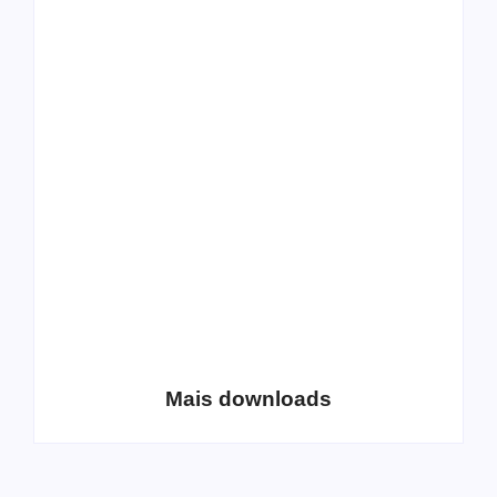
All Things Christian
Transboard
Extreme Metal:
disponibiliza novo
Volume 2
álbum para download
Coletânea Christian
Christian Deathcore
Lo-Fi Volume 1
– volume 5
Mais downloads