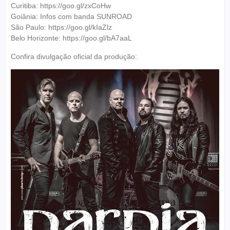
Curitiba: https://goo.gl/zxCoHw
Goiânia: Infos com banda SUNROAD
São Paulo: https://goo.gl/kIaZlz
Belo Horizonte: https://goo.gl/bA7aaL
Confira divulgação oficial da produção: