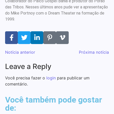
Colaborador do Palco Gospel Bahia e produtor do Porão
das Tribos. Nesses últimos anos pude ver a apresentação
do Mike Portnoy com o Dream Theater na formação de
1999.
Notícia anterior
Próxima notícia
Leave a Reply
Você precisa fazer o
login
para publicar um
comentário.
Você também pode gostar
Vocalista do Slayer fala sobre fé e sua
Depoimento de ex-gótica que quase
“Clip Gospel” entrevista vocalista do
de:
Entrevista com o guitarrista Edi Roque
Bate-papo inbox com a banda Herd
Entrevista com a banda Nardo
relação com o cristianismo
morreu
Skillet