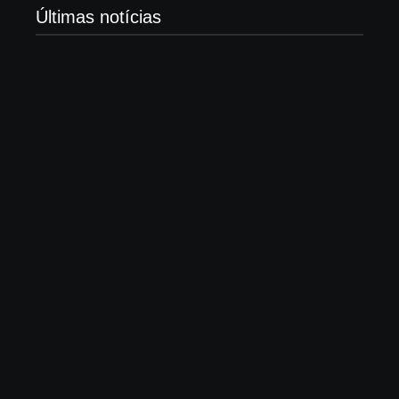
Últimas notícias
Morre Björn Stigsson, fundador do Leviticus e
pioneiro do metal cristão sueco
7 de agosto de 2026