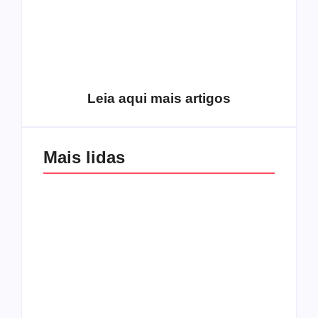
Como o
pentecostalismo
alcançou os
excluídos na década
Você está produzindo
de 70
fruto do Espírito?
Leia aqui mais artigos
Mais lidas
Os 10 guitarristas do
CMF completa 30
Katsbarnea
anos em 2019