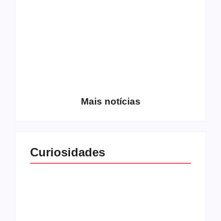
Entrevista com o
guitarrista Wagner
Conheça a banda
Gracciano
Petrus 7
Mais notícias
Curiosidades