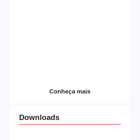
Top 10: capas
Top 10: bandas com
semelhantes
nomes semelhantes
15 relatos de
roqueiros brasileiros
que aceitaram a
Top 10: Web rádios
Jesus
de rock cristão
Conheça mais
Downloads