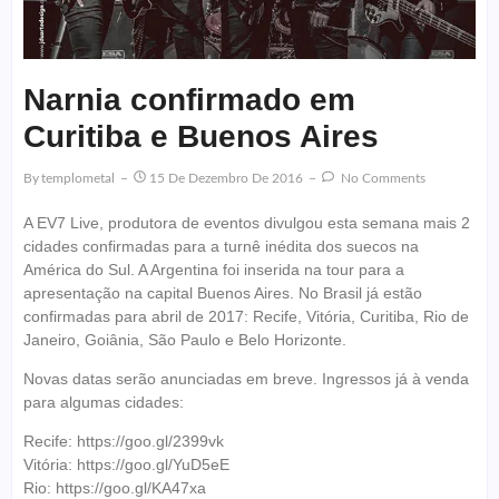
Narnia confirmado em
Curitiba e Buenos Aires
By
Templometal
15 De Dezembro De 2016
No Comments
A EV7 Live, produtora de eventos divulgou esta semana mais 2
cidades confirmadas para a turnê inédita dos suecos na
América do Sul. A Argentina foi inserida na tour para a
apresentação na capital Buenos Aires. No Brasil já estão
confirmadas para abril de 2017: Recife, Vitória, Curitiba, Rio de
Janeiro, Goiânia, São Paulo e Belo Horizonte.
Novas datas serão anunciadas em breve. Ingressos já à venda
para algumas cidades:
Recife: https://goo.gl/2399vk
Vitória: https://goo.gl/YuD5eE
Rio: https://goo.gl/KA47xa