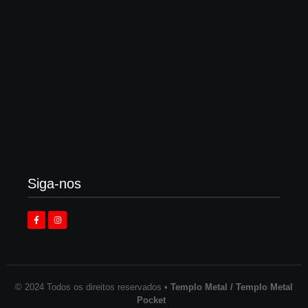
Enok lança “álbum tributo” em homenagem ao
legado de Larry Norman
3 de agosto de 2026
Siga-nos
© 2024 Todos os direitos reservados •
Templo Metal / Templo Metal
Pocket