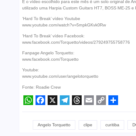
E o vídeo escolhido para este mês é um solo original de A
utilizado uma Harpia Custom Guitars HT7, BOSS ME-25 e 
‘Hard To Break’ vídeo Youtube
www.youtube.com/watch?v=5mpkGKvk0Rw
‘Hard To Break’ vídeo Facebook:
www.facebook.com/Torquetto/videos/279249755758776
Fanpage Angelo Torquetto:
www.facebook.com/Torquetto
Youtube:
www.youtube.com/user/angelotorquetto
Fonte: Roadie Crew
WhatsApp
Facebook
X
Telegram
Threads
Email
Copy
Share
Link
Angelo Torquetto
clipe
curitiba
D