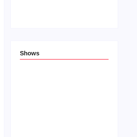
Top 10: Lojas cristãs na Unblack Friday
27 de novembro de 2019
Shows
Porão das Tribos reúne bandas de rock e
rap em Lauro de Freitas