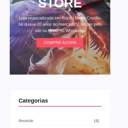
STORE
Loja especializada em Rock / Metal Cristão,
há quase 20 anos no mercado. Compre pelo
site ou direto no Whatsapp.
COMPRE AGORA
Categorias
Anuncie
(4)