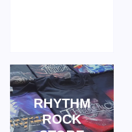
12 de março de 2026
Sleeping Giant comemora 20 anos com
shows de reunião
28 de fevereiro de 2026
RHYTHM
ROCK