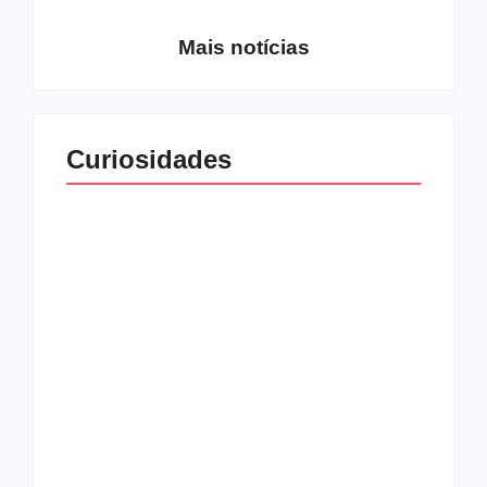
Mais notícias
Curiosidades
Top 10: capas
Top 10: bandas com
semelhantes
nomes semelhantes