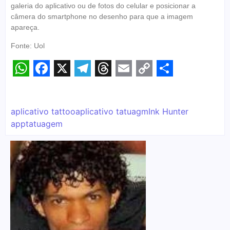
galeria do aplicativo ou de fotos do celular e posicionar a
câmera do smartphone no desenho para que a imagem
apareça.
Fonte: Uol
WhatsApp
Facebook
X
Telegram
Threads
Email
Copy
Share
Link
aplicativo tattoo
aplicativo tatuagm
Ink Hunter
app
tatuagem