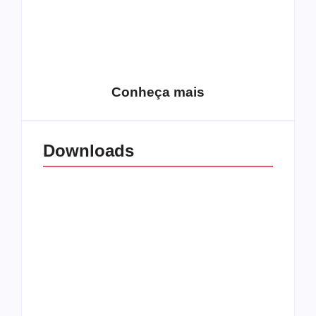
15 relatos de
roqueiros brasileiros
que aceitaram a
Top 10: Web rádios
Jesus
de rock cristão
Conheça mais
Downloads
All Things Christian
Transboard
Extreme Metal:
disponibiliza novo
Volume 2
álbum para download