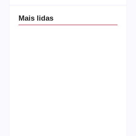
Mais lidas
Os 10 guitarristas do
CMF completa 30
Katsbarnea
anos em 2019
Entrevista com o
guitarrista Wagner
Conheça a banda
Gracciano
Petrus 7