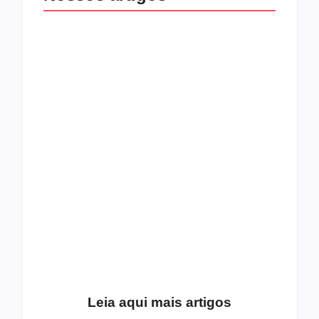
O mundo corrompido
está te calando?
O hardcore da Right
Você está negando a
Vision em missão
Cristo.
Como o
pentecostalismo
alcançou os
excluídos na década
Você está produzindo
de 70
fruto do Espírito?
Leia aqui mais artigos