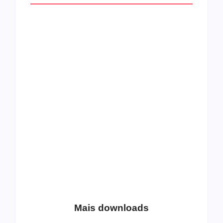
All Things Christian
Transboard
Extreme Metal:
disponibiliza novo
Volume 2
álbum para download
Coletânea Christian
Christian Deathcore
Lo-Fi Volume 1
– volume 5
Mais downloads