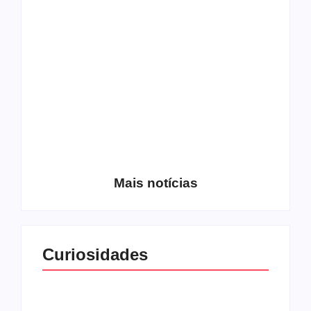
Os 10 guitarristas do
CMF completa 30
Katsbarnea
anos em 2019
Entrevista com o
guitarrista Wagner
Conheça a banda
Gracciano
Petrus 7
Mais notícias
Curiosidades