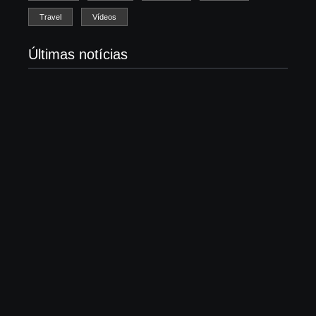
Travel
Vídeos
Últimas notícias
Igreja Luterana inclusiva tem espaço livre no
Wacken e ainda recebe show
4 de agosto de 2026