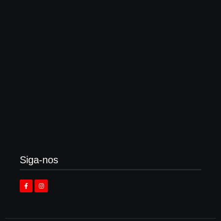
3 de agosto de 2026
Vomitorial Corpulence, Goregrind cristão
australiano retorna em 2026
3 de agosto de 2026
Siga-nos