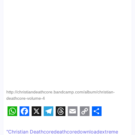
http://christiandeathcore.bandcamp.com/album/christian-
deathcore-volume-4
WhatsApp
Facebook
X
Telegram
Threads
Email
Copy
Share
Link
"Christian Deathcore
deathcore
download
extreme