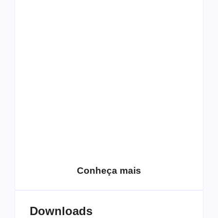
Top 10: capas
Top 10: bandas com
semelhantes
nomes semelhantes
15 relatos de
roqueiros brasileiros
que aceitaram a
Top 10: Web rádios
Jesus
de rock cristão
Conheça mais
Downloads