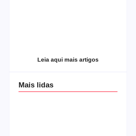
Como o
pentecostalismo
alcançou os
excluídos na década
Você está produzindo
de 70
fruto do Espírito?
Leia aqui mais artigos
Mais lidas