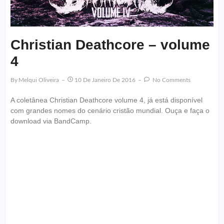
Christian Deathcore – volume
4
By
Melqui Oliveira
10 De Janeiro De 2016
No Comments
A coletânea Christian Deathcore volume 4, já está disponível
com grandes nomes do cenário cristão mundial. Ouça e faça o
download via BandCamp.