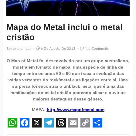
Mapa do Metal inclui o metal
cristão
By
Templometal
6 De Agosto De 2013
No Comments
O Map of Metal foi desenvolvido por um grupo australiano,
mostra em f0rmato de mapa, uma espécie de linha de
tempo entre os anos 60 e 90 que traça a evolução das
várias vertentes do rock/metal e as ligações entre si. Uma
surpresa foi encontrar o unblack metal que é uma das
ramificações do metal cristão podendo clicar e ouvir os
maiores destaques desse gênero.
MAPA:
http://www.mapofmetal.com
WhatsApp
Facebook
X
Telegram
Threads
Email
Copy
Share