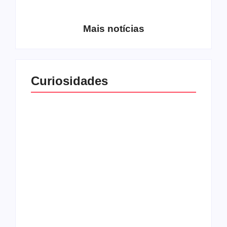
Gracciano
Petrus 7
Mais notícias
Curiosidades
Top 10: capas
Top 10: bandas com
semelhantes
nomes semelhantes