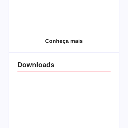
15 relatos de
roqueiros brasileiros
que aceitaram a
Top 10: Web rádios
Jesus
de rock cristão
Conheça mais
Downloads
All Things Christian
Transboard
Extreme Metal:
disponibiliza novo
Volume 2
álbum para download