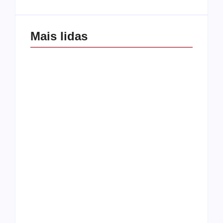
Mais lidas
Os 10 guitarristas do
CMF completa 30
Katsbarnea
anos em 2019
Entrevista com o
guitarrista Wagner
Conheça a banda