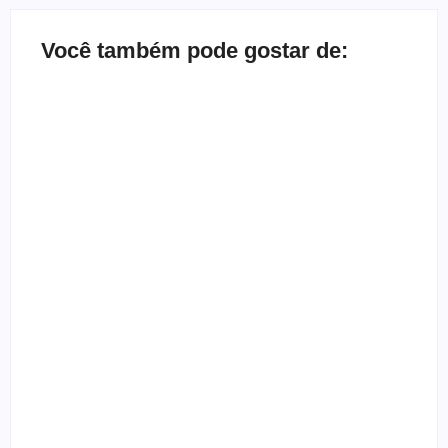
Você também pode gostar de:
Bate-papo inbox com a banda Herd
By
Melqui Oliveira
Depoimento de ex-gótica que quase morreu
By
Templometal
Entrevista com a banda Nardo
By
Templometal