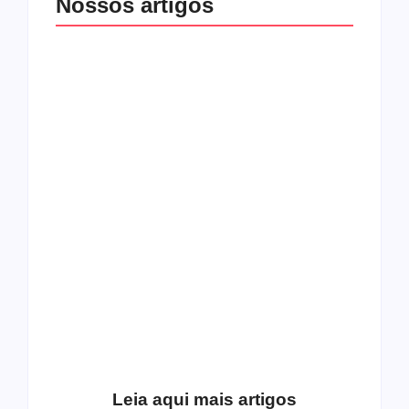
Nossos artigos
O mundo corrompido
está te calando?
O hardcore da Right
Você está negando a
Vision em missão
Cristo.
Como o
pentecostalismo
alcançou os
excluídos na década
Você está produzindo
de 70
fruto do Espírito?
Leia aqui mais artigos