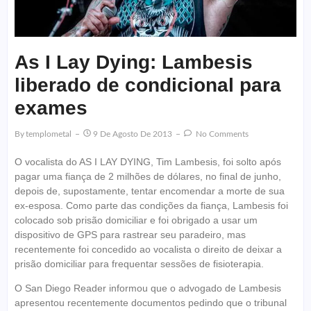
As I Lay Dying: Lambesis
liberado de condicional para
exames
By
Templometal
9 De Agosto De 2013
No Comments
O vocalista do AS I LAY DYING, Tim Lambesis, foi solto após
pagar uma fiança de 2 milhões de dólares, no final de junho,
depois de, supostamente, tentar encomendar a morte de sua
ex-esposa. Como parte das condições da fiança, Lambesis foi
colocado sob prisão domiciliar e foi obrigado a usar um
dispositivo de GPS para rastrear seu paradeiro, mas
recentemente foi concedido ao vocalista o direito de deixar a
prisão domiciliar para frequentar sessões de fisioterapia.
O San Diego Reader informou que o advogado de Lambesis
apresentou recentemente documentos pedindo que o tribunal