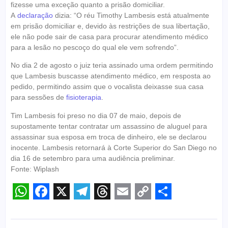
fizesse uma exceção quanto a prisão domiciliar.
A
declaração
dizia: “O réu Timothy Lambesis está atualmente
em prisão domiciliar e, devido às restrições de sua libertação,
ele não pode sair de casa para procurar atendimento médico
para a lesão no pescoço do qual ele vem sofrendo”.
No dia 2 de agosto o juiz teria assinado uma ordem permitindo
que Lambesis buscasse atendimento médico, em resposta ao
pedido, permitindo assim que o vocalista deixasse sua casa
para sessões de
fisioterapia
.
Tim Lambesis foi preso no dia 07 de maio, depois de
supostamente tentar contratar um assassino de aluguel para
assassinar sua esposa em troca de dinheiro, ele se declarou
inocente. Lambesis retornará à Corte Superior do San Diego no
dia 16 de setembro para uma audiência preliminar.
Fonte: Wiplash
WhatsApp
Facebook
X
Telegram
Threads
Email
Copy
Share
Link