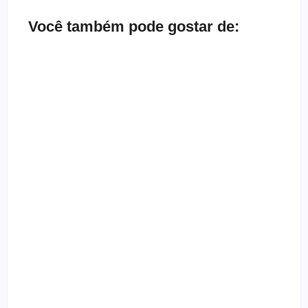
Você também pode gostar de:
Bate-papo inbox com a banda Herd
By
Melqui Oliveira
Depoimento de ex-gótica que quase morreu
By
Templometal
Entrevista com a banda Nardo
By
Templometal