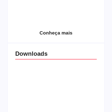
15 relatos de
roqueiros brasileiros
que aceitaram a
Top 10: Web rádios
Jesus
de rock cristão
Conheça mais
Downloads
All Things Christian
Transboard
Extreme Metal:
disponibiliza novo
Volume 2
álbum para download