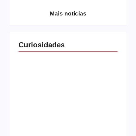
Mais notícias
Curiosidades
Top 10: capas
Top 10: bandas com
semelhantes
nomes semelhantes