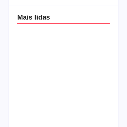
Mais lidas
Os 10 guitarristas do
CMF completa 30
Katsbarnea
anos em 2019
Entrevista com o
guitarrista Wagner
Conheça a banda
Gracciano
Petrus 7