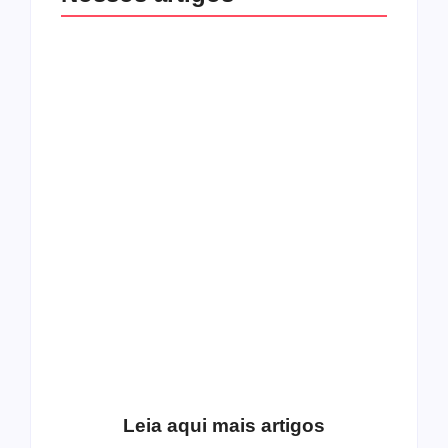
O mundo corrompido
está te calando?
O hardcore da Right
Você está negando a
Vision em missão
Cristo.
Como o
pentecostalismo
alcançou os
excluídos na década
Você está produzindo
de 70
fruto do Espírito?
Leia aqui mais artigos