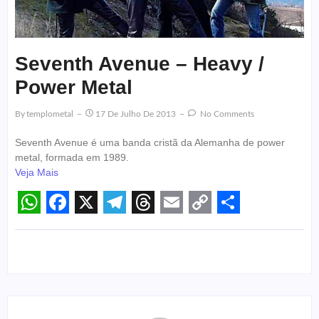
Seventh Avenue – Heavy /
Power Metal
By
Templometal
17 De Julho De 2013
No Comments
Seventh Avenue é uma banda cristã da Alemanha de power
metal, formada em 1989.
Veja Mais
WhatsApp
Facebook
X
Telegram
Threads
Email
Copy
Share
Link