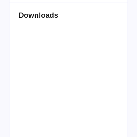
Downloads
All Things Christian
Transboard
Extreme Metal:
disponibiliza novo
Volume 2
álbum para download
Coletânea Christian
Christian Deathcore
Lo-Fi Volume 1
– volume 5