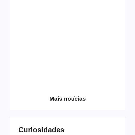
Os 10 guitarristas do
CMF completa 30
Katsbarnea
anos em 2019
Entrevista com o
guitarrista Wagner
Conheça a banda
Gracciano
Petrus 7
Mais notícias
Curiosidades