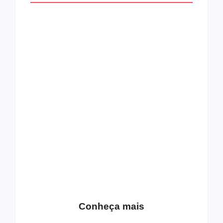
Top 10: capas
Top 10: bandas com
semelhantes
nomes semelhantes
15 relatos de
roqueiros brasileiros
que aceitaram a
Top 10: Web rádios
Jesus
de rock cristão
Conheça mais