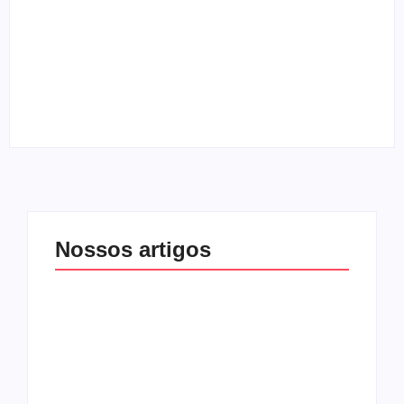
Entrevista com o guitarrista Edi Roque
By
Melqui Oliveira
Nossos artigos
O mundo corrompido