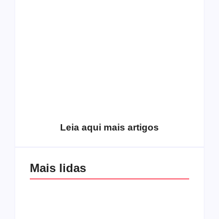
está te calando?
O hardcore da Right
Você está negando a
Vision em missão
Cristo.
Como o
pentecostalismo
alcançou os
excluídos na década
Você está produzindo
de 70
fruto do Espírito?
Leia aqui mais artigos
Mais lidas