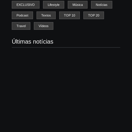
EXCLUSIVO
Lifestyle
Música
Notícias
Podcast
Textos
TOP 10
TOP 20
Travel
Vídeos
Últimas notícias
Morre Björn Stigsson, fundador do Leviticus e
pioneiro do metal cristão sueco
7 de agosto de 2026