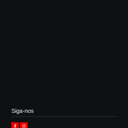
Globo “impulsiona” outro rock cristão, onde bandas
dizem “não querer evangelizar ninguém”
3 de agosto de 2026
Enok lança “álbum tributo” em homenagem ao
legado de Larry Norman
3 de agosto de 2026
Siga-nos