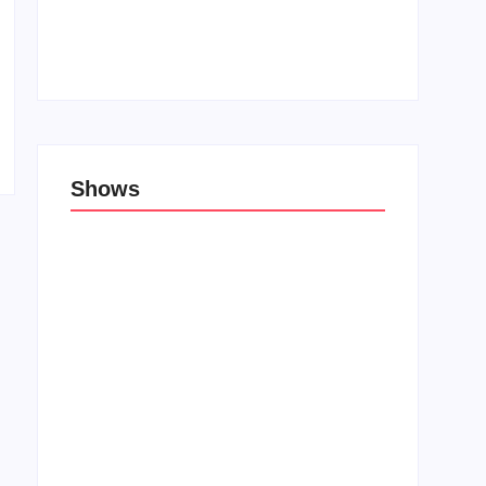
Top 10: Lojas cristãs na Unblack Friday
27 de novembro de 2019
Shows
Porão das Tribos reúne bandas de rock e
rap em Lauro de Freitas