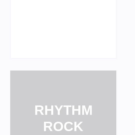
turnê no Brasil
12 de março de 2026
Sleeping Giant comemora 20 anos com
shows de reunião
28 de fevereiro de 2026
RHYTHM
ROCK