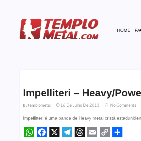
HOME
FA
Impelliteri – Heavy/Powe
By
Templometal
16 De Julho De 2013
No Comments
Impellitteri é uma banda de Heavy metal cristã estadunidens