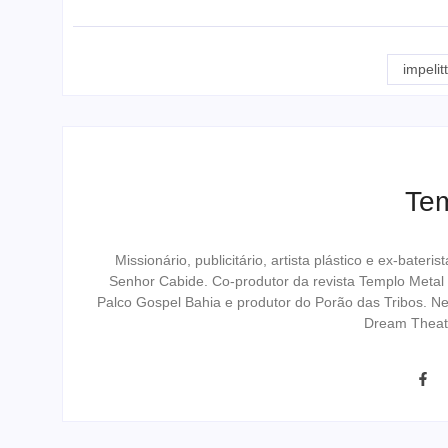
WhatsApp
Facebook
X
Telegram
Threads
Email
Copy
Share
Link
impelitt
Te
Missionário, publicitário, artista plástico e ex-bat
Senhor Cabide. Co-produtor da revista Templo Metal
Palco Gospel Bahia e produtor do Porão das Tribos. N
Dream Theat