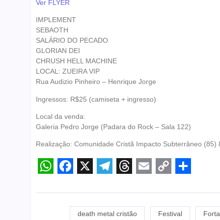
Ver FLYER
IMPLEMENT
SEBAOTH
SALÁRIO DO PECADO
GLORIAN DEI
CHRUSH HELL MACHINE
LOCAL: ZUEIRA VIP
Rua Audizio Pinheiro – Henrique Jorge
Ingressos: R$25 (camiseta + ingresso)
Local da venda:
Galeria Pedro Jorge (Padara do Rock – Sala 122)
Realização: Comunidade Cristã Impacto Subterrâneo (85)
WhatsApp
Facebook
X
Telegram
Threads
Email
Copy
Share
Link
death metal cristão
Festival
Forta