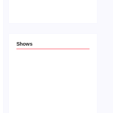
Top 10: Lojas cristãs na Unblack Friday
27 de novembro de 2019
Shows
Porão das Tribos reúne bandas de rock e
rap em Lauro de Freitas