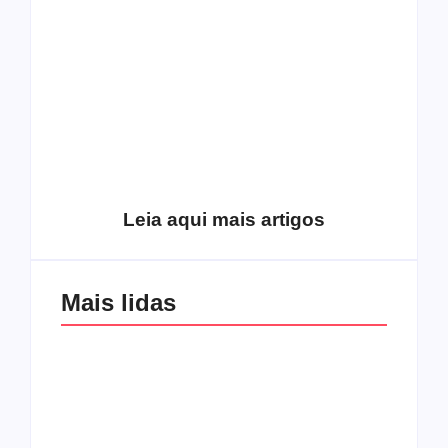
Como o
pentecostalismo
alcançou os
excluídos na década
Você está produzindo
de 70
fruto do Espírito?
Leia aqui mais artigos
Mais lidas