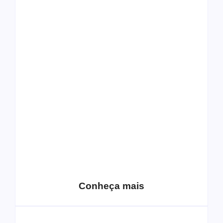
Top 10: capas
Top 10: bandas com
semelhantes
nomes semelhantes
15 relatos de
roqueiros brasileiros
que aceitaram a
Top 10: Web rádios
Jesus
de rock cristão
Conheça mais