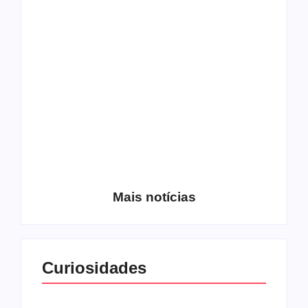
Os 10 guitarristas do
CMF completa 30
Katsbarnea
anos em 2019
Entrevista com o
guitarrista Wagner
Conheça a banda
Gracciano
Petrus 7
Mais notícias
Curiosidades