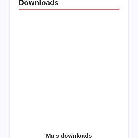
Downloads
All Things Christian
Transboard
Extreme Metal:
disponibiliza novo
Volume 2
álbum para download
Coletânea Christian
Christian Deathcore
Lo-Fi Volume 1
– volume 5
Mais downloads