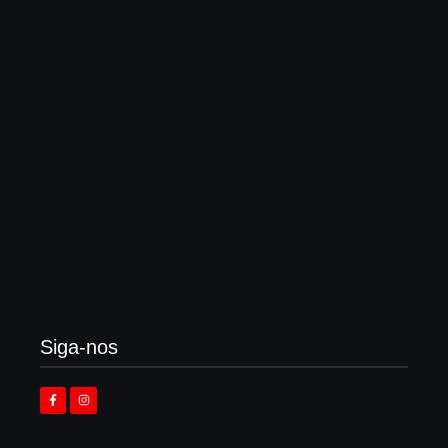
Globo “impulsiona” outro rock cristão, onde bandas
dizem “não querer evangelizar ninguém”
3 de agosto de 2026
Enok lança “álbum tributo” em homenagem ao
legado de Larry Norman
3 de agosto de 2026
Siga-nos