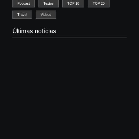
Podcast
Textos
TOP 10
TOP 20
Travel
Vídeos
Últimas notícias
Morre Björn Stigsson, fundador do Leviticus e
pioneiro do metal cristão sueco
7 de agosto de 2026