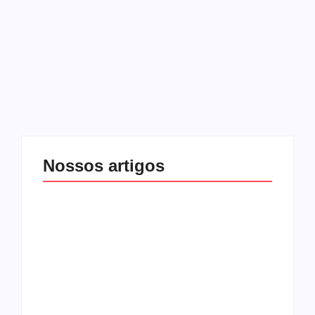
Tsidkenu, uma das bandas mais icônicas do White Metal
em Honduras e na América Central, lançou esta semana a
música e o vídeo da letra de “SIN MORNING”, o primeiro
single a promover…
Leia mais
Nossos artigos
O mundo corrompido
está te calando?
O hardcore da Right
Você está negando a
Vision em missão
Cristo.