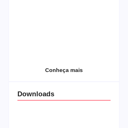
Top 10: capas
Top 10: bandas com
semelhantes
nomes semelhantes
15 relatos de
roqueiros brasileiros
que aceitaram a
Top 10: Web rádios
Jesus
de rock cristão
Conheça mais
Downloads