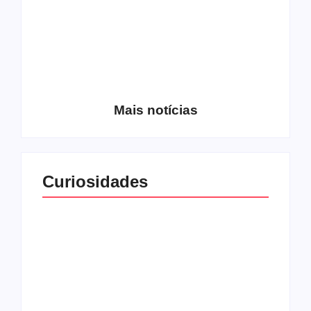
Entrevista com o
guitarrista Wagner
Conheça a banda
Gracciano
Petrus 7
Mais notícias
Curiosidades