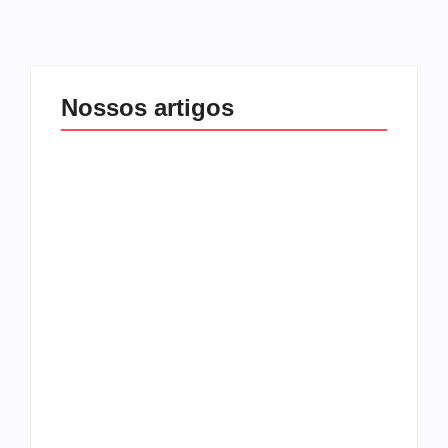
Nossos artigos
O mundo corrompido
está te calando?
O hardcore da Right
Você está negando a
Vision em missão
Cristo.
Como o