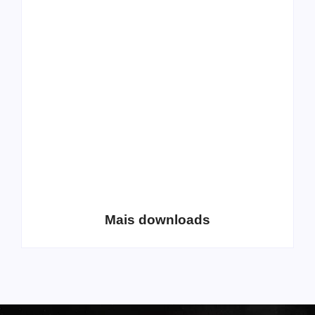
All Things Christian
Transboard
Extreme Metal:
disponibiliza novo
Volume 2
álbum para download
Coletânea Christian
Christian Deathcore
Lo-Fi Volume 1
– volume 5
Mais downloads