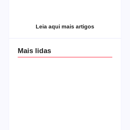
pentecostalismo
alcançou os
excluídos na década
Você está produzindo
de 70
fruto do Espírito?
Leia aqui mais artigos
Mais lidas
Os 10 guitarristas do
CMF completa 30
Katsbarnea
anos em 2019