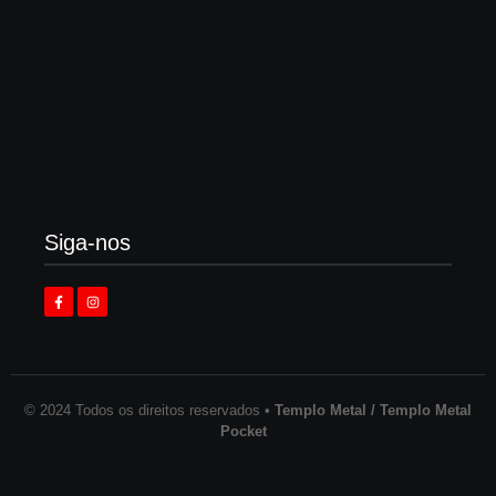
Enok lança “álbum tributo” em homenagem ao
legado de Larry Norman
3 de agosto de 2026
Siga-nos
© 2024 Todos os direitos reservados •
Templo Metal / Templo Metal
Pocket