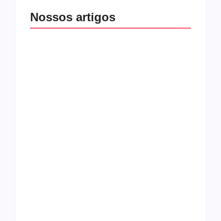
Nossos artigos
O mundo corrompido
está te calando?
O hardcore da Right
Você está negando a
Vision em missão
Cristo.
Como o
pentecostalismo
alcançou os
excluídos na década
Você está produzindo
de 70
fruto do Espírito?