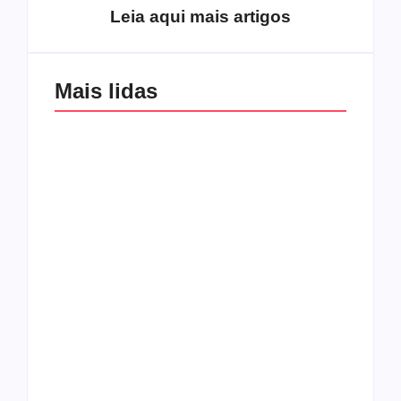
Leia aqui mais artigos
Mais lidas
Os 10 guitarristas do
CMF completa 30
Katsbarnea
anos em 2019