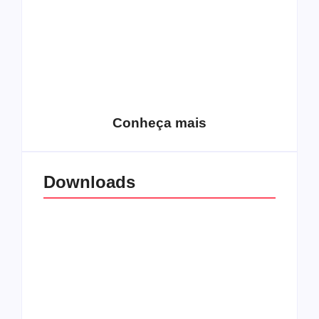
15 relatos de
roqueiros brasileiros
que aceitaram a
Top 10: Web rádios
Jesus
de rock cristão
Conheça mais
Downloads
All Things Christian
Transboard