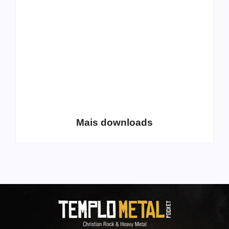
Extreme Metal:
disponibiliza novo
Volume 2
álbum para download
Coletânea Christian
Christian Deathcore
Lo-Fi Volume 1
– volume 5
Mais downloads