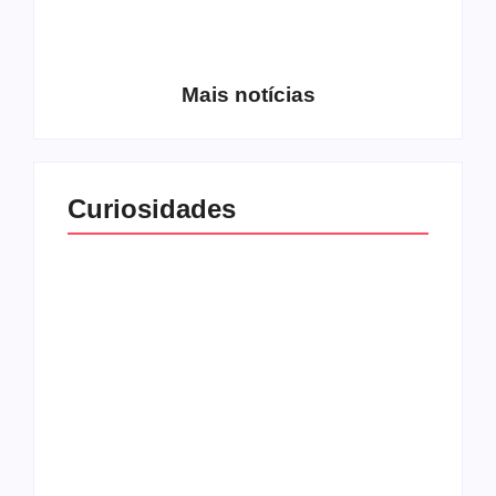
Entrevista com o
guitarrista Wagner
Conheça a banda
Gracciano
Petrus 7
Mais notícias
Curiosidades
Top 10: capas
Top 10: bandas com
semelhantes
nomes semelhantes