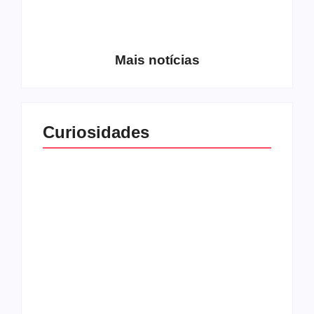
Entrevista com o
guitarrista Wagner
Conheça a banda
Gracciano
Petrus 7
Mais notícias
Curiosidades
Top 10: capas
Top 10: bandas com
semelhantes
nomes semelhantes