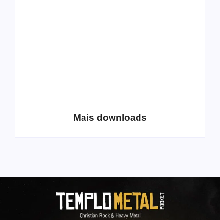
Extreme Metal:
disponibiliza novo
Volume 2
álbum para download
Coletânea Christian
Christian Deathcore
Lo-Fi Volume 1
– volume 5
Mais downloads