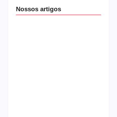
Nossos artigos
O mundo corrompido
está te calando?
O hardcore da Right
Você está negando a
Vision em missão
Cristo.
Como o
pentecostalismo
alcançou os
excluídos na década
Você está produzindo
de 70
fruto do Espírito?