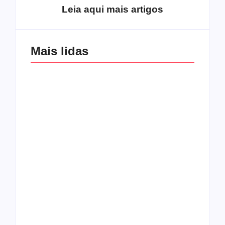
Leia aqui mais artigos
Mais lidas
Os 10 guitarristas do
CMF completa 30
Katsbarnea
anos em 2019