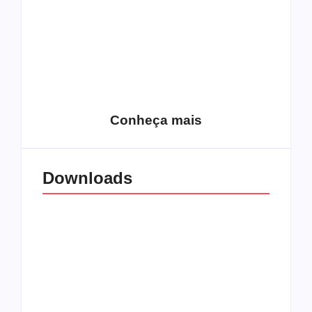
15 relatos de
roqueiros brasileiros
que aceitaram a
Top 10: Web rádios
Jesus
de rock cristão
Conheça mais
Downloads
All Things Christian
Transboard