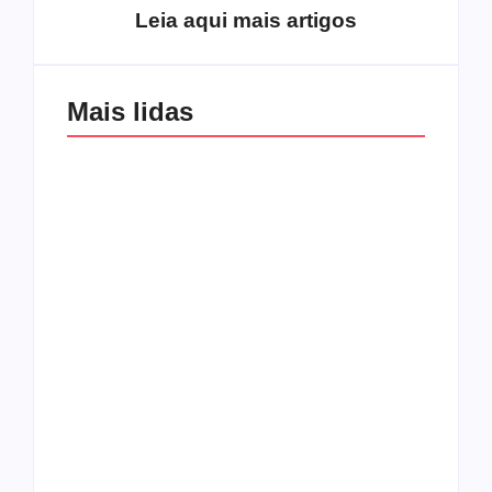
Leia aqui mais artigos
Mais lidas
Os 10 guitarristas do
CMF completa 30
Katsbarnea
anos em 2019