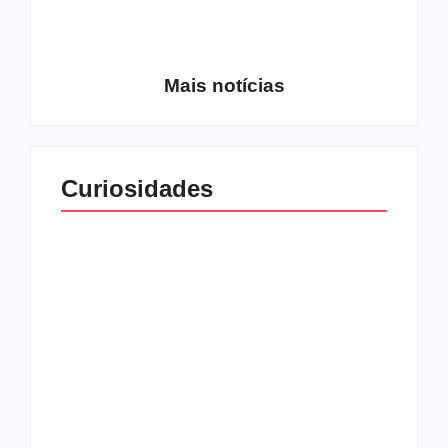
Entrevista com o
guitarrista Wagner
Conheça a banda
Gracciano
Petrus 7
Mais notícias
Curiosidades
Top 10: capas
Top 10: bandas com
semelhantes
nomes semelhantes