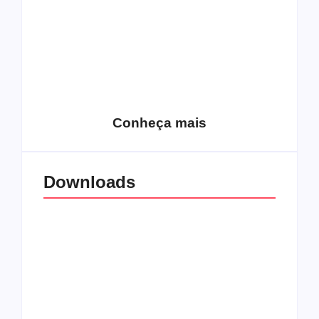
15 relatos de
roqueiros brasileiros
que aceitaram a
Top 10: Web rádios
Jesus
de rock cristão
Conheça mais
Downloads
All Things Christian
Transboard