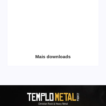
Extreme Metal:
disponibiliza novo
Volume 2
álbum para download
Coletânea Christian
Christian Deathcore
Lo-Fi Volume 1
– volume 5
Mais downloads