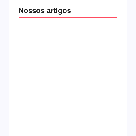
Nossos artigos
O mundo corrompido
está te calando?
O hardcore da Right
Você está negando a
Vision em missão
Cristo.
Como o
pentecostalismo
alcançou os
excluídos na década
Você está produzindo
de 70
fruto do Espírito?