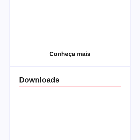
15 relatos de
roqueiros brasileiros
que aceitaram a
Top 10: Web rádios
Jesus
de rock cristão
Conheça mais
Downloads
All Things Christian
Transboard