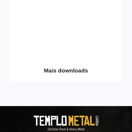
Extreme Metal:
disponibiliza novo
Volume 2
álbum para download
Coletânea Christian
Christian Deathcore
Lo-Fi Volume 1
– volume 5
Mais downloads