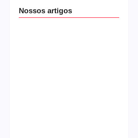
Nossos artigos
O mundo corrompido
está te calando?
O hardcore da Right
Você está negando a
Vision em missão
Cristo.
Como o
pentecostalismo
alcançou os
excluídos na década
Você está produzindo
de 70
fruto do Espírito?