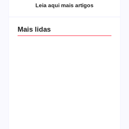
Leia aqui mais artigos
Mais lidas
Os 10 guitarristas do
CMF completa 30
Katsbarnea
anos em 2019