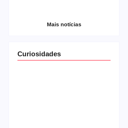
Entrevista com o
guitarrista Wagner
Conheça a banda
Gracciano
Petrus 7
Mais notícias
Curiosidades
Top 10: capas
Top 10: bandas com
semelhantes
nomes semelhantes