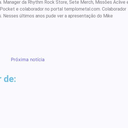
rista. Manager da Rhythm Rock Store, Sete Merch, Missões Aclive 
 Pocket e colaborador no portal templometal.com. Colaborador
s. Nesses últimos anos pude ver a apresentação do Mike
.
Próxima notícia
to de ex-gótica
spel” entrevista
Entrevista com a banda
Entrevista com o
 de:
sta do Skillet
quase morreu
guitarrista Edi Roque
Nardo
2 de fevereiro de 2019
-
24 de outubro de 2015
-
17 de dezembro de 2015
-
17 de agosto de 2015
By
By
templometal
Melqui Oliveira