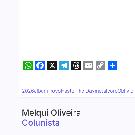
WhatsApp
Facebook
X
Telegram
Threads
Email
Copy
Share
Link
2026
album novo
Haste The Day
metalcore
Oblivio
Melqui Oliveira
Colunista