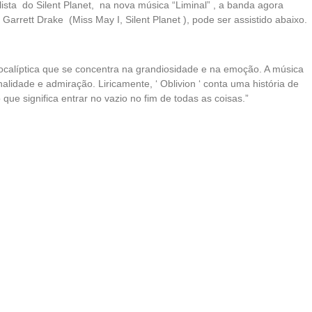
sta do Silent Planet, na nova música “Liminal” , a banda agora
 Garrett Drake (Miss May I, Silent Planet ), pode ser assistido abaixo.
apocalíptica que se concentra na grandiosidade e na emoção. A música
lidade e admiração. Liricamente, ‘ Oblivion ‘ conta uma história de
ue significa entrar no vazio no fim de todas as coisas.”