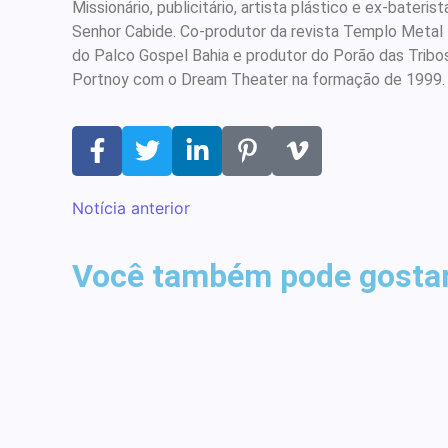
Missionário, publicitário, artista plástico e ex-bate
Senhor Cabide. Co-produtor da revista Templo Metal
do Palco Gospel Bahia e produtor do Porão das Tribo
Portnoy com o Dream Theater na formação de 1999
Notícia anterior
Vocalista do Slayer fala
Bate-papo inbox com a
sobre fé e sua relação
Depoimen
“Clip Go
Você também pode gostar
com o cristianismo
banda Herd
vocali
que 
-
-
15 de fevereiro de 2020
4 de dezembro de 2015
-
2
By
By
Melqui Oliveira
Melqui Oliveira
By
By
templometal
Melqui Oliveira