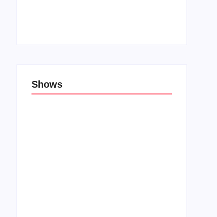
Top 10: Lojas cristãs na Unblack Friday
27 de novembro de 2019
Shows
Porão das Tribos reúne bandas de rock e
rap em Lauro de Freitas