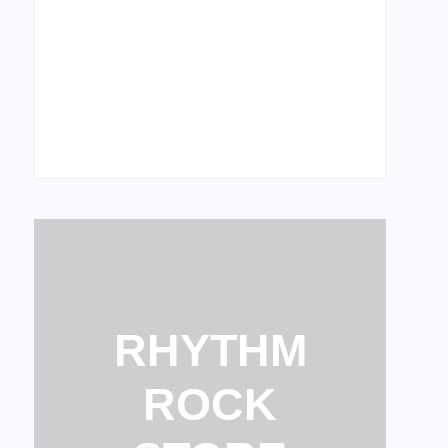
12 de março de 2026
Sleeping Giant comemora 20 anos com
shows de reunião
28 de fevereiro de 2026
RHYTHM
ROCK