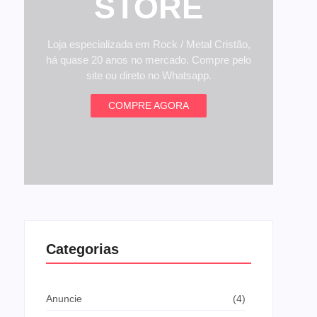
STORE
Loja especializada em Rock / Metal Cristão,
há quase 20 anos no mercado. Compre pelo
site ou direto no Whatsapp.
COMPRE AGORA
Categorias
Anuncie
(4)