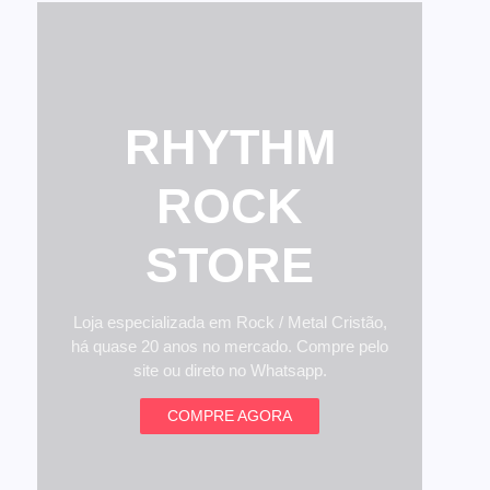
RHYTHM
ROCK
STORE
Loja especializada em Rock / Metal Cristão,
há quase 20 anos no mercado. Compre pelo
site ou direto no Whatsapp.
COMPRE AGORA