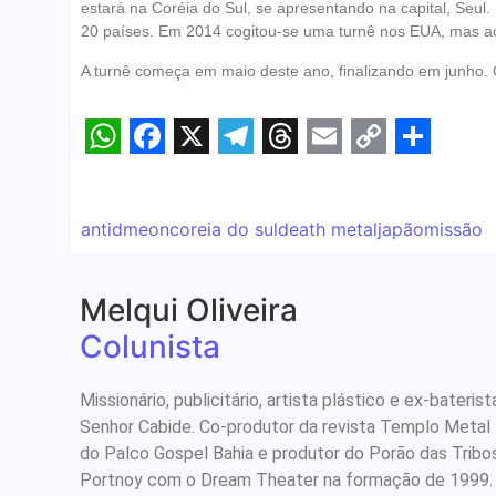
estará na Coréia do Sul, se apresentando na capital, Seu
20 países. Em 2014 cogitou-se uma turnê nos EUA, mas 
A turnê começa em maio deste ano, finalizando em junho. C
WhatsApp
Facebook
X
Telegram
Threads
Email
Copy
Share
Link
antidmeon
coreia do sul
death metal
japão
missão
Melqui Oliveira
Colunista
Missionário, publicitário, artista plástico e ex-bate
Senhor Cabide. Co-produtor da revista Templo Metal
do Palco Gospel Bahia e produtor do Porão das Tribo
Portnoy com o Dream Theater na formação de 1999