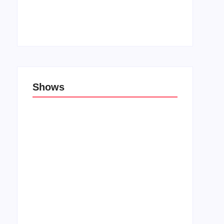
Top 10: Lojas cristãs na Unblack Friday
27 de novembro de 2019
Shows
Porão das Tribos reúne bandas de rock e
rap em Lauro de Freitas