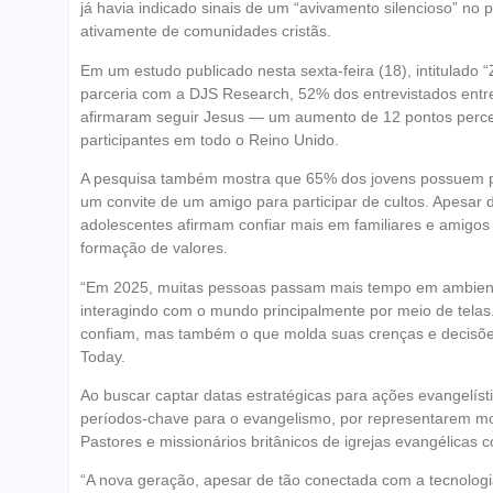
já havia indicado sinais de um “avivamento silencioso” no
ativamente de comunidades cristãs.
Em um estudo publicado nesta sexta-feira (18), intitulado “
parceria com a DJS Research, 52% dos entrevistados entre
afirmaram seguir Jesus — um aumento de 12 pontos percen
participantes em todo o Reino Unido.
A pesquisa também mostra que 65% dos jovens possuem per
um convite de um amigo para participar de cultos. Apesar 
adolescentes afirmam confiar mais em familiares e amigos 
formação de valores.
“Em 2025, muitas pessoas passam mais tempo em ambient
interagindo com o mundo principalmente por meio de tel
confiam, mas também o que molda suas crenças e decisões
Today.
Ao buscar captar datas estratégicas para ações evangelís
períodos-chave para o evangelismo, por representarem mom
Pastores e missionários britânicos de igrejas evangélicas
“A nova geração, apesar de tão conectada com a tecnologi