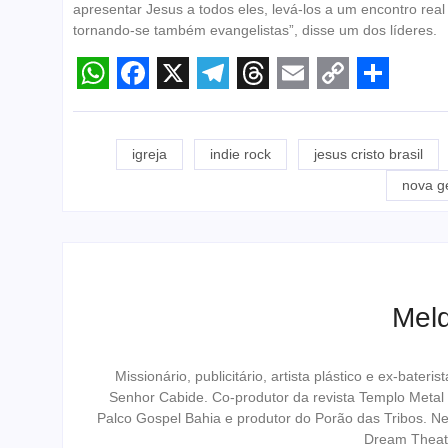
apresentar Jesus a todos eles, levá-los a um encontro real 
tornando-se também evangelistas”, disse um dos líderes.
WhatsApp
Facebook
X
Telegram
Threads
Email
Copy
Share
Link
igreja
indie rock
jesus cristo brasil
nova g
Melq
Missionário, publicitário, artista plástico e ex-bat
Senhor Cabide. Co-produtor da revista Templo Metal
Palco Gospel Bahia e produtor do Porão das Tribos. N
Dream Theat