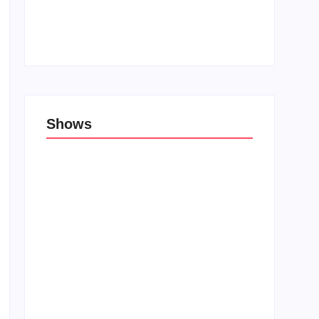
Top 10: Lojas cristãs na Unblack Friday
27 de novembro de 2019
Shows
Porão das Tribos reúne bandas de rock e
rap em Lauro de Freitas