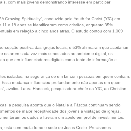
 país, com mais jovens demonstrando interesse em participar
ZA Growing Spirituality”, conduzido pela Youth for Christ (YfC) em
 11 e 18 anos se identificaram como cristãos, enquanto 35%
tuais em relação a cinco anos atrás. O estudo contou com 1.009
cepção positiva das igrejas locais, e 53% afirmaram que aceitariam
de estarem cada vez mais conectados ao ambiente digital, os
do que em influenciadores digitais como fonte de informação e
es isolados, na segurança de um lar com pessoas em quem confiam,
as. Essa mudança influenciou profundamente não apenas em quem
”, avaliou Laura Hancock, pesquisadora-chefe da YfC, ao Christian
ticas, a pesquisa aponta que o Natal e a Páscoa continuam sendo
entos de maior receptividade dos jovens à visitação de igrejas.
 comentaram os dados e fizeram um apelo em prol de investimentos.
a, está com muita fome e sede de Jesus Cristo. Precisamos