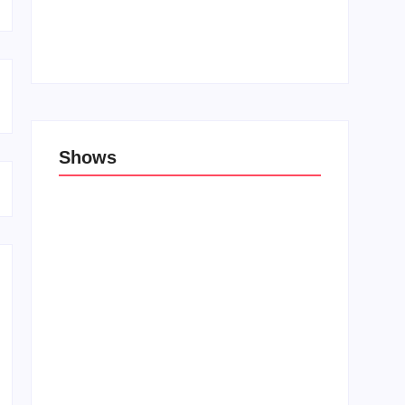
Top 10: Lojas cristãs na Unblack Friday
27 de novembro de 2019
Shows
Porão das Tribos reúne bandas de rock e
rap em Lauro de Freitas