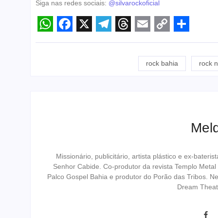
Siga nas redes sociais:
@silvarockoficial
WhatsApp
Facebook
X
Telegram
Threads
Email
Copy
Share
Link
rock bahia
rock n
Melq
Missionário, publicitário, artista plástico e ex-bat
Senhor Cabide. Co-produtor da revista Templo Metal
Palco Gospel Bahia e produtor do Porão das Tribos. N
Dream Theat