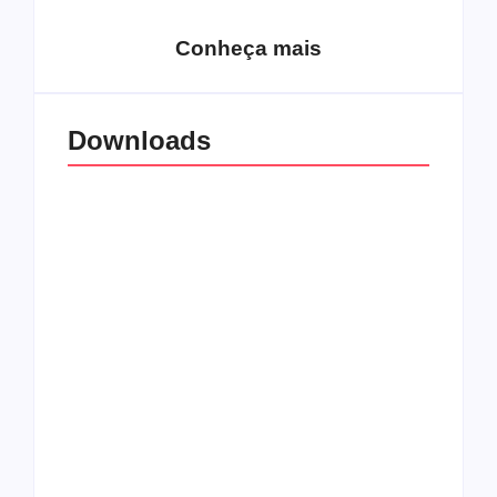
Conheça mais
Downloads
All Things Christian
Transboard
Extreme Metal:
disponibiliza novo
Volume 2
álbum para download