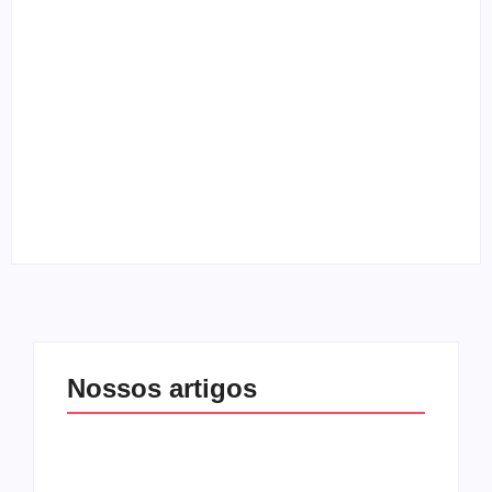
“Clip Gospel” entrevista vocalista do Skillet
By
Melqui Oliveira
Entrevista com o guitarrista Edi Roque
By
Melqui Oliveira
Nossos artigos