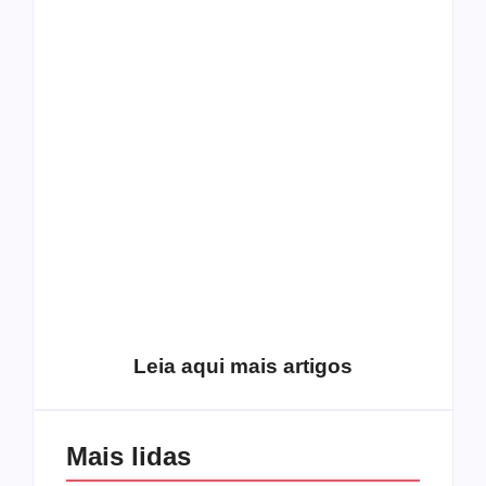
O mundo corrompido
está te calando?
O hardcore da Right
Você está negando a
Vision em missão
Cristo.
Como o
pentecostalismo
alcançou os
excluídos na década
Você está produzindo
de 70
fruto do Espírito?
Leia aqui mais artigos
Mais lidas