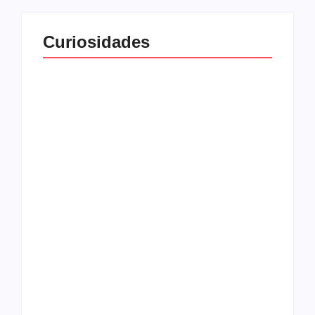
Curiosidades
Top 10: capas
Top 10: bandas com
semelhantes
nomes semelhantes
15 relatos de
roqueiros brasileiros
que aceitaram a
Top 10: Web rádios
Jesus
de rock cristão