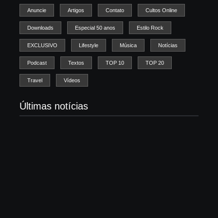
Anuncie
Artigos
Contato
Cultos Online
Downloads
Especial 50 anos
Estilo Rock
EXCLUSIVO
Lifestyle
Música
Notícias
Podcast
Textos
TOP 10
TOP 20
Travel
Vídeos
Últimas notícias