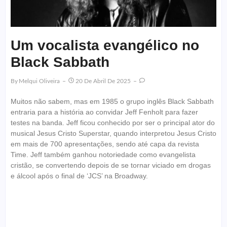
Um vocalista evangélico no
Black Sabbath
By
Melqui Oliveira
20 De Abril De 2025
Muitos não sabem, mas em 1985 o grupo inglês Black Sabbath
entraria para a história ao convidar Jeff Fenholt para fazer
testes na banda. Jeff ficou conhecido por ser o principal ator do
musical Jesus Cristo Superstar, quando interpretou Jesus Cristo
em mais de 700 apresentações, sendo até capa da revista
Time. Jeff também ganhou notoriedade como evangelista
cristão, se convertendo depois de se tornar viciado em drogas
e álcool após o final de ‘JCS’ na Broadway.