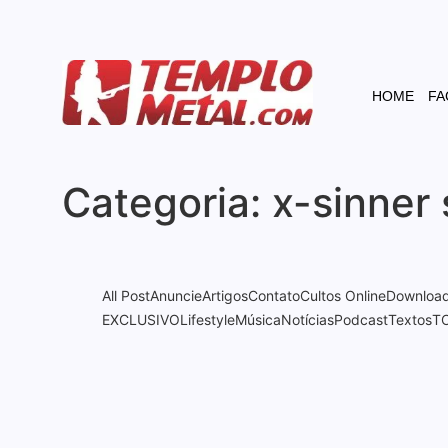
HOME
FA
Categoria:
x-sinner
All Post
Anuncie
Artigos
Contato
Cultos Online
Downloa
EXCLUSIVO
Lifestyle
Música
Notícias
Podcast
Textos
T