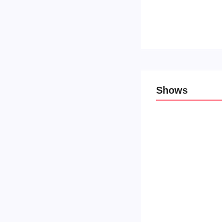
Top 10: Lojas cristã
27 de novembro de 
Shows