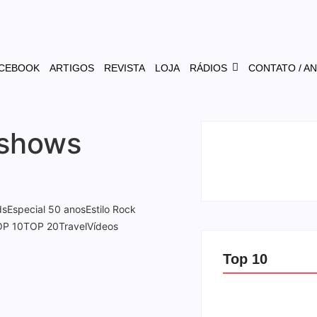
CEBOOK
ARTIGOS
REVISTA
LOJA
RÁDIOS
CONTATO / A
 shows
ds
Especial 50 anos
Estilo Rock
OP 10
TOP 20
Travel
Vídeos
Top 10