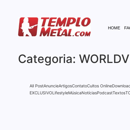
HOME
FA
Categoria:
WORLDV
All Post
Anuncie
Artigos
Contato
Cultos Online
Downloa
EXCLUSIVO
Lifestyle
Música
Notícias
Podcast
Textos
T