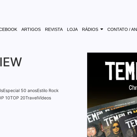
CEBOOK
ARTIGOS
REVISTA
LOJA
RÁDIOS
CONTATO / A
IEW
ds
Especial 50 anos
Estilo Rock
OP 10
TOP 20
Travel
Vídeos