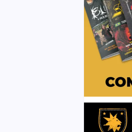
ssel (Holy Soldier)
ew
mments
LDVIEW voltou aos palcos
do ex-vocalista do Barren
como Mike Lee) e do…