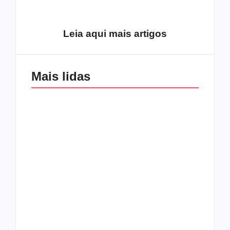
excluídos na década
Você está produzindo
de 70
fruto do Espírito?
Leia aqui mais artigos
Mais lidas
Os 10 guitarristas do
CMF completa 30
Katsbarnea
anos em 2019