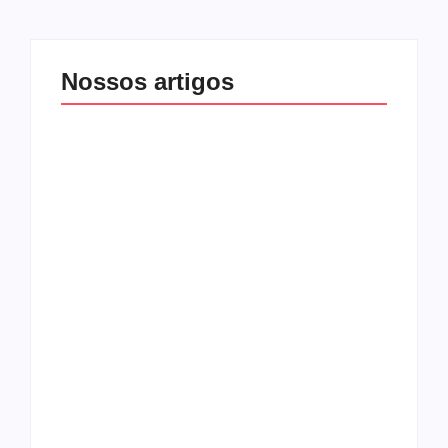
Nossos artigos
O mundo corrompido
está te calando?
O hardcore da Right
Você está negando a
Vision em missão
Cristo.
Como o
pentecostalismo
alcançou os