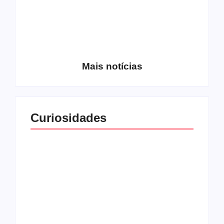
Entrevista com o
guitarrista Wagner
Conheça a banda
Gracciano
Petrus 7
Mais notícias
Curiosidades
Top 10: capas
Top 10: bandas com
semelhantes
nomes semelhantes