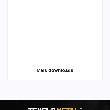
All Things Christian
Transboard
Extreme Metal:
disponibiliza novo
Volume 2
álbum para download
Coletânea Christian
Christian Deathcore
Lo-Fi Volume 1
– volume 5
Mais downloads