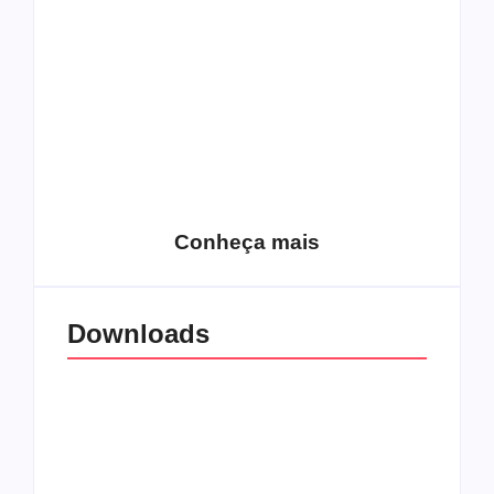
15 relatos de
roqueiros brasileiros
que aceitaram a
Top 10: Web rádios
Jesus
de rock cristão
Conheça mais
Downloads