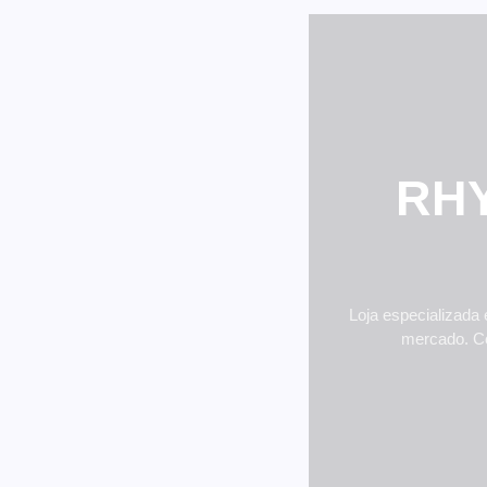
RH
Loja especializada
mercado. Co