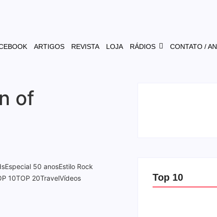
CEBOOK
ARTIGOS
REVISTA
LOJA
RÁDIOS
CONTATO / A
n of
ds
Especial 50 anos
Estilo Rock
Top 10
OP 10
TOP 20
Travel
Vídeos