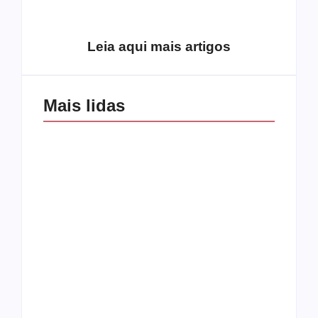
excluídos na década
Você está produzindo
de 70
fruto do Espírito?
Leia aqui mais artigos
Mais lidas
Os 10 guitarristas do
CMF completa 30
Katsbarnea
anos em 2019