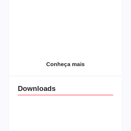
15 relatos de
roqueiros brasileiros
que aceitaram a
Top 10: Web rádios
Jesus
de rock cristão
Conheça mais
Downloads