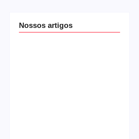
Nossos artigos
O mundo corrompido
está te calando?
O hardcore da Right
Você está negando a
Vision em missão
Cristo.
Como o
pentecostalismo
alcançou os