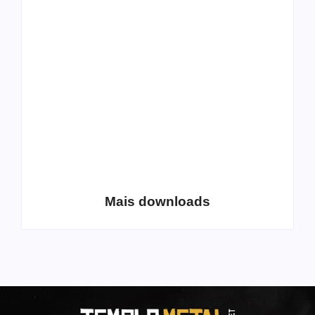
All Things Christian
Transboard
Extreme Metal:
disponibiliza novo
Volume 2
álbum para download
Coletânea Christian
Christian Deathcore
Lo-Fi Volume 1
– volume 5
Mais downloads