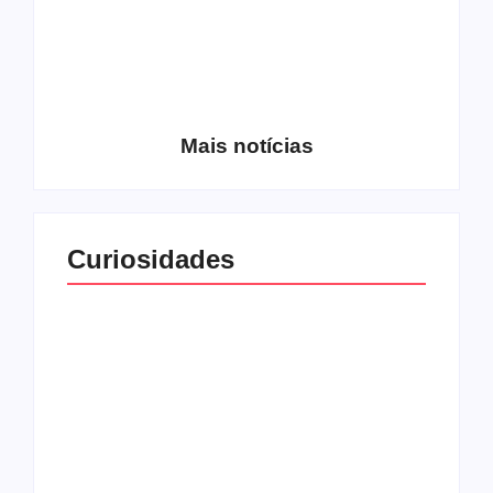
Entrevista com o
guitarrista Wagner
Conheça a banda
Gracciano
Petrus 7
Mais notícias
Curiosidades
Top 10: capas
Top 10: bandas com
semelhantes
nomes semelhantes