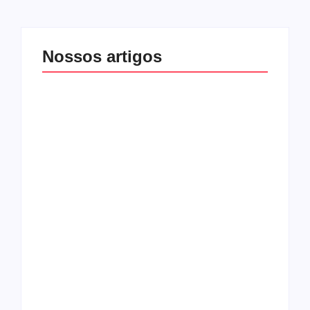
Nossos artigos
O mundo corrompido
está te calando?
O hardcore da Right
Você está negando a
Vision em missão
Cristo.
Como o
pentecostalismo
alcançou os