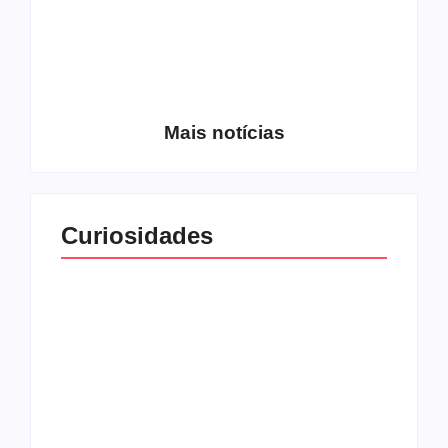
Entrevista com o
guitarrista Wagner
Conheça a banda
Gracciano
Petrus 7
Mais notícias
Curiosidades
Top 10: capas
Top 10: bandas com
semelhantes
nomes semelhantes