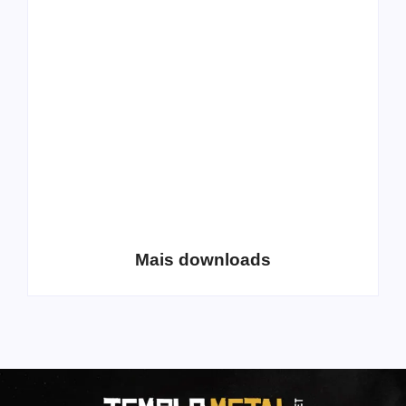
All Things Christian
Transboard
Extreme Metal:
disponibiliza novo
Volume 2
álbum para download
Coletânea Christian
Christian Deathcore
Lo-Fi Volume 1
– volume 5
Mais downloads