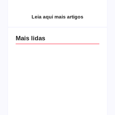
excluídos na década
Você está produzindo
de 70
fruto do Espírito?
Leia aqui mais artigos
Mais lidas
Os 10 guitarristas do
CMF completa 30
Katsbarnea
anos em 2019