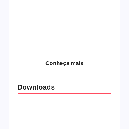
15 relatos de
roqueiros brasileiros
que aceitaram a
Top 10: Web rádios
Jesus
de rock cristão
Conheça mais
Downloads