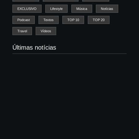
EXCLUSIVO
Lifestyle
Música
Notícias
Podcast
Textos
TOP 10
TOP 20
Travel
Vídeos
Últimas notícias
Morre Björn Stigsson, fundador do Leviticus e
pioneiro do metal cristão sueco