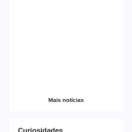
Os 10 guitarristas do
CMF completa 30
Katsbarnea
anos em 2019
Entrevista com o
guitarrista Wagner
Conheça a banda
Gracciano
Petrus 7
Mais notícias
Curiosidades