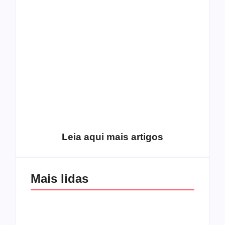
O mundo corrompido
está te calando?
O hardcore da Right
Você está negando a
Vision em missão
Cristo.
Como o
pentecostalismo
alcançou os
excluídos na década
Você está produzindo
de 70
fruto do Espírito?
Leia aqui mais artigos
Mais lidas