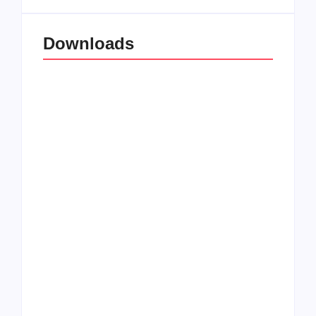
Downloads
All Things Christian
Transboard
Extreme Metal:
disponibiliza novo
Volume 2
álbum para download
Coletânea Christian
Christian Deathcore