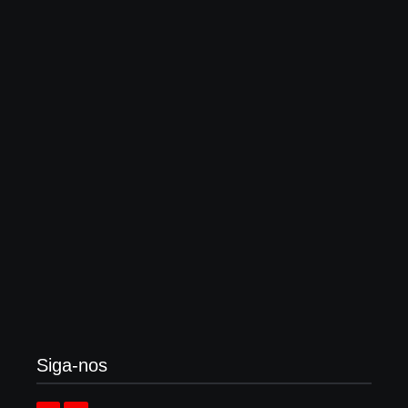
Globo “impulsiona” outro rock cristão, onde bandas
dizem “não querer evangelizar ninguém”
3 de agosto de 2026
Enok lança “álbum tributo” em homenagem ao
legado de Larry Norman
3 de agosto de 2026
Siga-nos