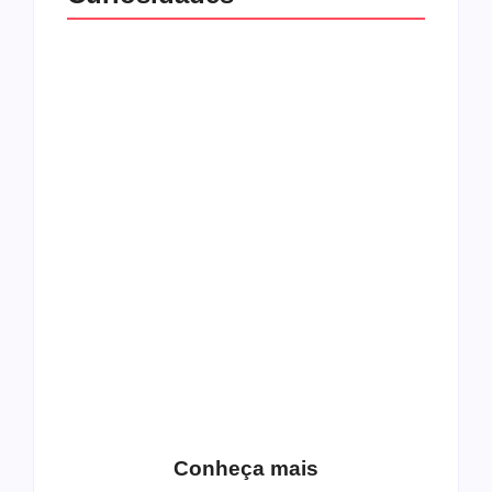
Top 10: capas
Top 10: bandas com
semelhantes
nomes semelhantes
15 relatos de
roqueiros brasileiros
que aceitaram a
Top 10: Web rádios
Jesus
de rock cristão
Conheça mais