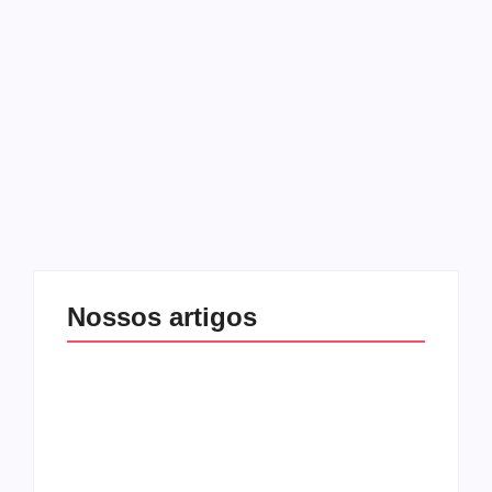
Christmas Rock Night 2014
27 de maio de 2014
-
No Comments
Melqui Oliveira
O Christmas Rock Night 2014 já tem suas primeiras
atrações confirmadas. RED, Disciple, Wolves At The Gate,
Children 18:03, Sacrety e Safemode são as bandas já
confirmadas para este ano. O evento será realizado de…
Leia mais
Nossos artigos