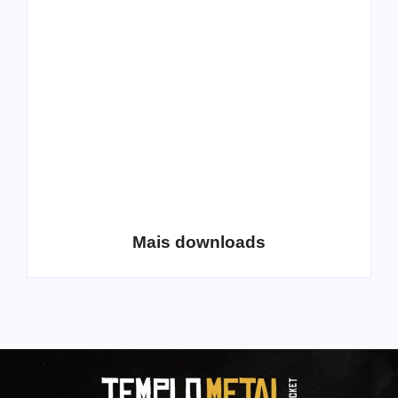
All Things Christian
Transboard
Extreme Metal:
disponibiliza novo
Volume 2
álbum para download
Coletânea Christian
Christian Deathcore
Lo-Fi Volume 1
– volume 5
Mais downloads