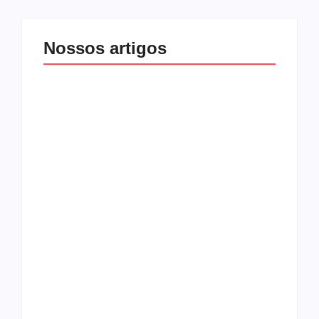
Nossos artigos
O mundo corrompido
está te calando?
O hardcore da Right
Você está negando a
Vision em missão
Cristo.
Como o
pentecostalismo
alcançou os
excluídos na década
Você está produzindo