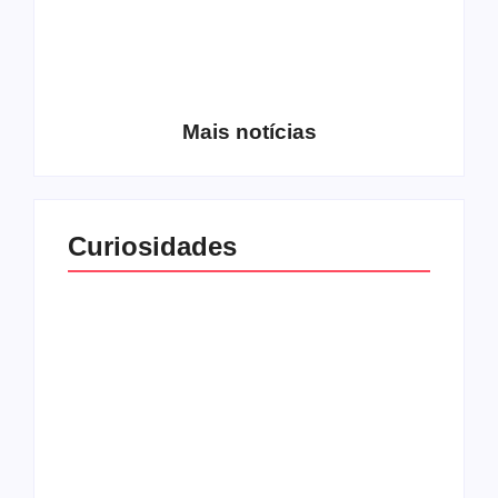
Entrevista com o
guitarrista Wagner
Conheça a banda
Gracciano
Petrus 7
Mais notícias
Curiosidades
Top 10: capas
Top 10: bandas com
semelhantes
nomes semelhantes