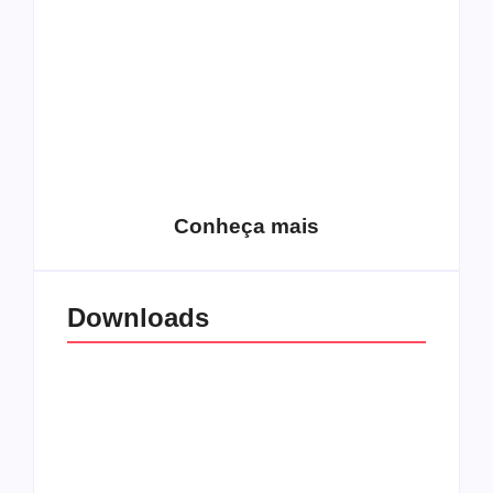
15 relatos de
roqueiros brasileiros
que aceitaram a
Top 10: Web rádios
Jesus
de rock cristão
Conheça mais
Downloads