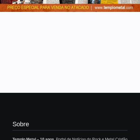
Sobre
Templo Metal – 10 anos
. Portal de Notícias do Rock e Metal Cristão