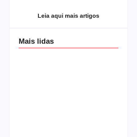
de 70
fruto do Espírito?
Leia aqui mais artigos
Mais lidas
Os 10 guitarristas do
CMF completa 30
Katsbarnea
anos em 2019